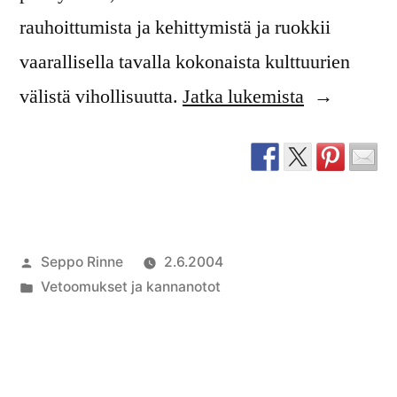
rauhoittumista ja kehittymistä ja ruokkii
vaarallisella tavalla kokonaista kulttuurien
”Toimintaa
välistä vihollisuutta.
Jatka lukemista
rauhan
puolesta”
Artikkelin
Seppo Rinne
2.6.2004
julkaisija
Julkaistu
Vetoomukset ja kannanotot
on
kategoriassa