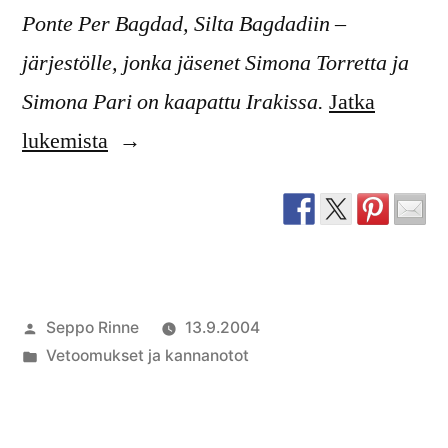
Ponte Per Bagdad, Silta Bagdadiin –
järjestölle, jonka jäsenet Simona Torretta ja
Simona Pari on kaapattu Irakissa.
Jatka
”Protest
lukemista
against
kidnapping
of
Italian
Artikkelin
Seppo Rinne
13.9.2004
NGO
julkaisija
Julkaistu
Vetoomukset ja kannanotot
volunteers
on
kategoriassa
in