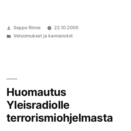
Artikkelin
Seppo Rinne
22.10.2005
julkaisija
Julkaistu
Vetoomukset ja kannanotot
on
kategoriassa
Huomautus
Yleisradiolle
terrorismiohjelmasta