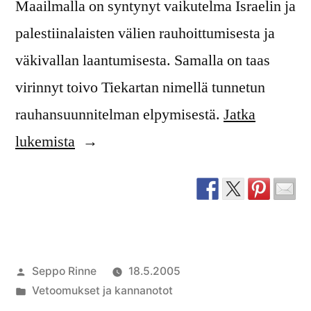
Maailmalla on syntynyt vaikutelma Israelin ja
palestiinalaisten välien rauhoittumisesta ja
väkivallan laantumisesta. Samalla on taas
virinnyt toivo Tiekartan nimellä tunnetun
rauhansuunnitelman elpymisestä.
Jatka
”Vetoomus
lukemista
Israelin
taivuttamiseksi
rauhansuunnitelmaan”
Artikkelin
Seppo Rinne
18.5.2005
julkaisija
Julkaistu
Vetoomukset ja kannanotot
on
kategoriassa