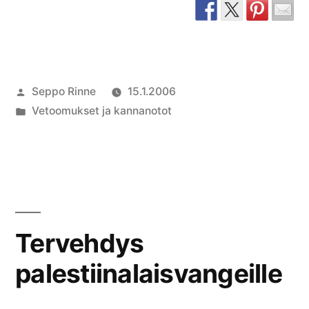
Palestiinalaiselle
perheiden
forumille”
Artikkelin
Seppo Rinne
15.1.2006
julkaisija
Julkaistu
Vetoomukset ja kannanotot
on
kategoriassa
Tervehdys
palestiinalaisvangeille