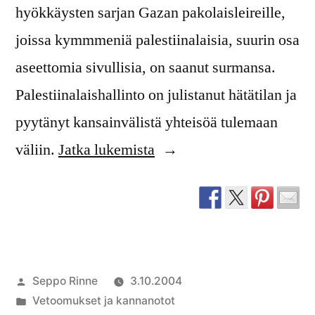
hyökkäysten sarjan Gazan pakolaisleireille,
joissa kymmmeniä palestiinalaisia, suurin osa
aseettomia sivullisia, on saanut surmansa.
Palestiinalaishallinto on julistanut hätätilan ja
pyytänyt kansainvälistä yhteisöä tulemaan
”Vetoomus
väliin.
Jatka lukemista
ulkoministeriölle
Israelin
hillitsemiseksi”
Artikkelin
Seppo Rinne
3.10.2004
julkaisija
Julkaistu
Vetoomukset ja kannanotot