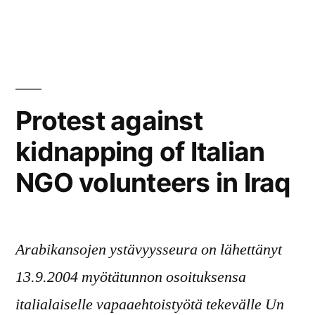
on
kategoriassa
Protest against
kidnapping of Italian
NGO volunteers in Iraq
Arabikansojen ystävyysseura on lähettänyt
13.9.2004 myötätunnon osoituksensa
italialaiselle vapaaehtoistyötä tekevälle Un