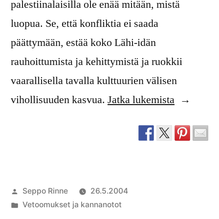
palestiinalaisilla ole enää mitään, mistä
luopua. Se, että konfliktia ei saada
päättymään, estää koko Lähi-idän
rauhoittumista ja kehittymistä ja ruokkii
vaarallisella tavalla kulttuurien välisen
”Vetoomu
vihollisuuden kasvua.
Jatka lukemista
Suomen
kirkolle
kampanjas
Lähi-
Artikkelin
Seppo Rinne
26.5.2004
idän
julkaisija
Julkaistu
Vetoomukset ja kannanotot
rauhan
on
kategoriassa