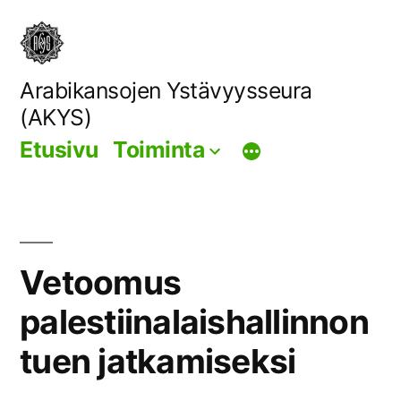
Siirry
sisältöön
Arabikansojen Ystävyysseura
(AKYS)
Etusivu
Toiminta
Vetoomus
palestiinalaishallinnon
tuen jatkamiseksi