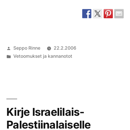
palestiinalaishallinn
tuen
jatkamiseksi”
Artikkelin
Seppo Rinne
22.2.2006
julkaisija
Julkaistu
Vetoomukset ja kannanotot
on
kategoriassa
Kirje Israelilais-
Palestiinalaiselle