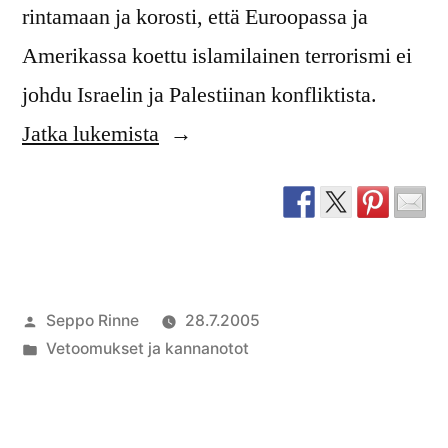
rintamaan ja korosti, että Euroopassa ja
Amerikassa koettu islamilainen terrorismi ei
johdu Israelin ja Palestiinan konfliktista.
”Huomautus
Jatka lukemista
Yleisradiolle
terrorismiohjelmasta”
Artikkelin
Seppo Rinne
28.7.2005
julkaisija
Julkaistu
Vetoomukset ja kannanotot
on
kategoriassa