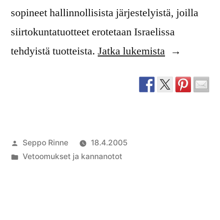
sopineet hallinnollisista järjestelyistä, joilla
siirtokuntatuotteet erotetaan Israelissa
”Vetoomus
tehdyistä tuotteista.
Jatka lukemista
siirtokuntatu
alkuperän
tunnistamise
Artikkelin
Seppo Rinne
18.4.2005
julkaisija
Julkaistu
Vetoomukset ja kannanotot
on
kategoriassa