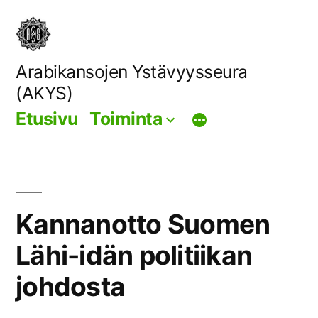
Siirry
sisältöön
Arabikansojen Ystävyysseura
(AKYS)
Etusivu
Toiminta
Kannanotto Suomen
Lähi-idän politiikan
johdosta