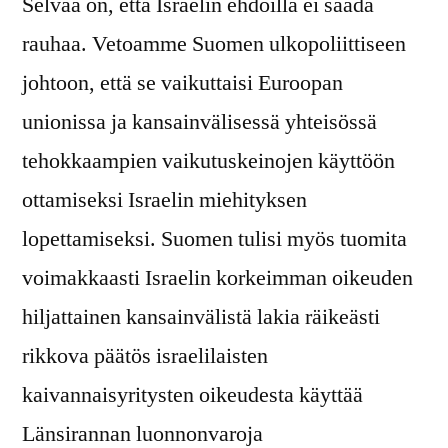
Selvää on, että Israelin ehdoilla ei saada
rauhaa. Vetoamme Suomen ulkopoliittiseen
johtoon, että se vaikuttaisi Euroopan
unionissa ja kansainvälisessä yhteisössä
tehokkaampien vaikutuskeinojen käyttöön
ottamiseksi Israelin miehityksen
lopettamiseksi. Suomen tulisi myös tuomita
voimakkaasti Israelin korkeimman oikeuden
hiljattainen kansainvälistä lakia räikeästi
rikkova päätös israelilaisten
kaivannaisyritysten oikeudesta käyttää
Länsirannan luonnonvaroja