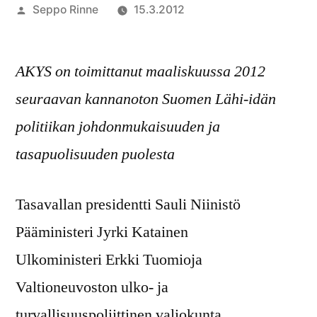
Artikkelin
Seppo Rinne
15.3.2012
julkaisija
on
AKYS on toimittanut maaliskuussa 2012
seuraavan kannanoton Suomen Lähi-idän
politiikan johdonmukaisuuden ja
tasapuolisuuden puolesta
Tasavallan presidentti Sauli Niinistö
Pääministeri Jyrki Katainen
Ulkoministeri Erkki Tuomioja
Valtioneuvoston ulko- ja
turvallisuuspoliittinen valiokunta