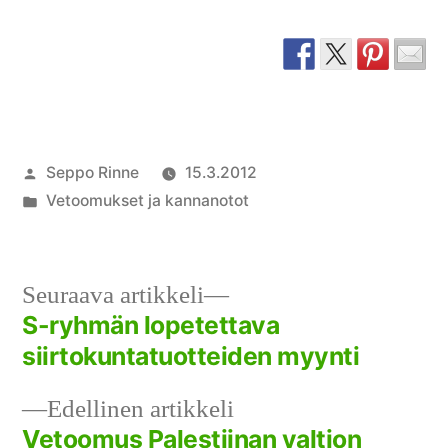
Artikkelin
Seppo Rinne
15.3.2012
julkaisija
Julkaistu
Vetoomukset ja kannanotot
on
kategoriassa
Seuraava
Seuraava artikkeli
artikkeli:
S-ryhmän lopetettava
Artikkelien
siirtokuntatuotteiden myynti
selaus
Edellinen
Edellinen artikkeli
artikkeli:
Vetoomus Palestiinan valtion