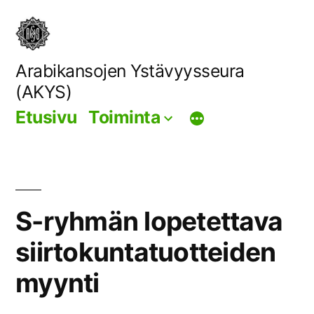
Siirry
sisältöön
Arabikansojen Ystävyysseura
(AKYS)
Etusivu
Toiminta
S-ryhmän lopetettava
siirtokuntatuotteiden
myynti