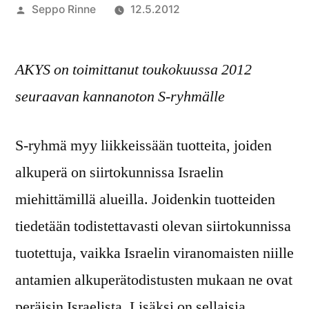
Artikkelin
Seppo Rinne
12.5.2012
julkaisija
on
AKYS on toimittanut toukokuussa 2012
seuraavan kannanoton S-ryhmälle
S-ryhmä myy liikkeissään tuotteita, joiden
alkuperä on siirtokunnissa Israelin
miehittämillä alueilla. Joidenkin tuotteiden
tiedetään todistettavasti olevan siirtokunnissa
tuotettuja, vaikka Israelin viranomaisten niille
antamien alkuperätodistusten mukaan ne ovat
peräisin Israelista. Lisäksi on sellaisia