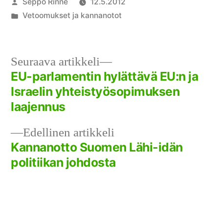
Artikkelin
Seppo Rinne
12.5.2012
julkaisija
Julkaistu
Vetoomukset ja kannanotot
on
kategoriassa
Seuraava
Seuraava artikkeli
artikkeli:
EU-parlamentin hylättävä EU:n ja
Artikkelien
Israelin yhteistyösopimuksen
selaus
laajennus
Edellinen
Edellinen artikkeli
artikkeli:
Kannanotto Suomen Lähi-idän
politiikan johdosta