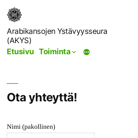
Siirry
sisältöön
Arabikansojen Ystävyysseura
(AKYS)
Etusivu
Toiminta
Ota yhteyttä!
Nimi (pakollinen)