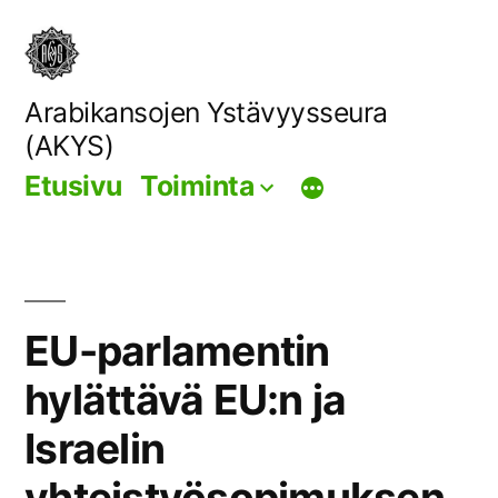
Siirry
sisältöön
Arabikansojen Ystävyysseura
(AKYS)
Etusivu
Toiminta
EU-parlamentin
hylättävä EU:n ja
Israelin
yhteistyösopimuksen