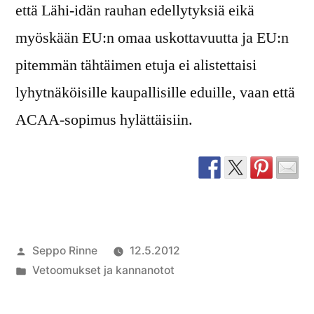
että Lähi-idän rauhan edellytyksiä eikä
myöskään EU:n omaa uskottavuutta ja EU:n
pitemmän tähtäimen etuja ei alistettaisi
lyhytnäköisille kaupallisille eduille, vaan että
ACAA-sopimus hylättäisiin.
Artikkelin
Seppo Rinne
12.5.2012
julkaisija
Julkaistu
Vetoomukset ja kannanotot
on
kategoriassa