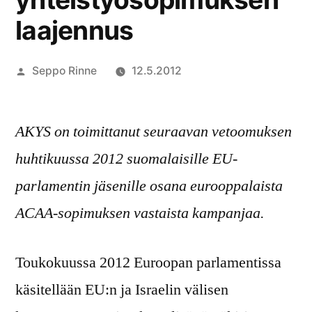
laajennus
Artikkelin
Seppo Rinne
12.5.2012
julkaisija
on
AKYS on toimittanut seuraavan vetoomuksen
huhtikuussa 2012 suomalaisille EU-
parlamentin jäsenille osana eurooppalaista
ACAA-sopimuksen vastaista kampanjaa.
Toukokuussa 2012 Euroopan parlamentissa
käsitellään EU:n ja Israelin välisen