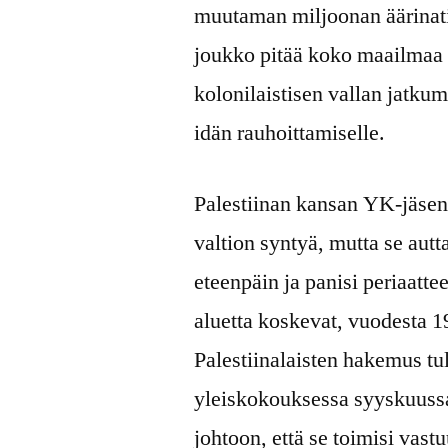
muutaman miljoonan äärinati
joukko pitää koko maailmaa 
kolonilaistisen vallan jatku
idän rauhoittamiselle.
Palestiinan kansan YK-jäsen
valtion syntyä, mutta se aut
eteenpäin ja panisi periaatte
aluetta koskevat, vuodesta 1
Palestiinalaisten hakemus tu
yleiskokouksessa syyskuuss
johtoon, että se toimisi vastu