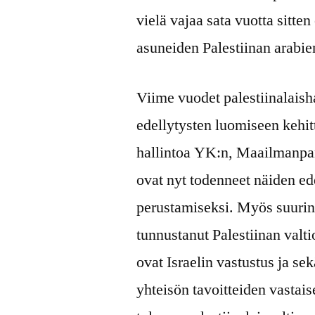
vielä vajaa sata vuotta sitte
asuneiden Palestiinan arabie
Viime vuodet palestiinalaisha
edellytysten luomiseen kehit
hallintoa YK:n, Maailmanpan
ovat nyt todenneet näiden ed
perustamiseksi. Myös suurin 
tunnustanut Palestiinan valti
ovat Israelin vastustus ja se
yhteisön tavoitteiden vastai