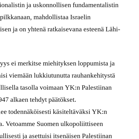
onalistin ja uskonnollisen fundamentalistin
pilkkanaan, mahdollistaa Israelin
misen ja on yhtenä ratkaisevana esteenä Lähi-
yys ei merkitse miehityksen loppumista ja
taisi viemään lukkiutunutta rauhankehitystä
ellisella tasolla voimaan YK:n Palestiinan
947 alkaen tehdyt päätökset.
lee todennäköisesti käsiteltäväksi YK:n
a. Vetoamme Suomen ulkopoliittiseen
ullisesti ja asettuisi itsenäisen Palestiinan