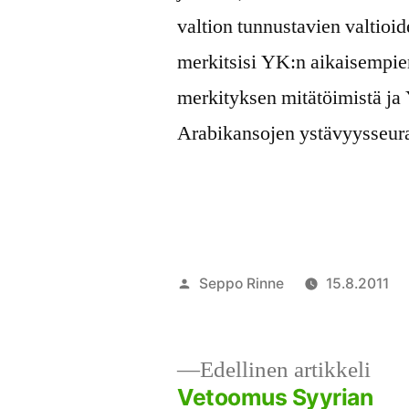
valtion tunnustavien valtioi
merkitsisi YK:n aikaisempi
merkityksen mitätöimistä ja
Arabikansojen ystävyysseur
Artikkelin
Seppo Rinne
15.8.2011
julkaisija
on
Ede
Edellinen artikkeli
arti
Vetoomus Syyrian