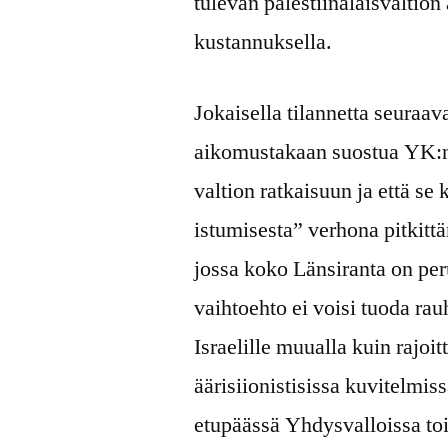
tulevan palestiinalaisvaltion
kustannuksella.
Jokaisella tilannetta seuraaval
aikomustakaan suostua YK:
valtion ratkaisuun ja että s
istumisesta” verhona pitkitt
jossa koko Länsiranta on per
vaihtoehto ei voisi tuoda rau
Israelille muualla kuin rajo
äärisiionistisissa kuvitelmis
etupäässä Yhdysvalloissa toi