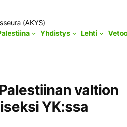
ysseura (AKYS)
Palestiina
Yhdistys
Lehti
Veto
alestiinan valtion
iseksi YK:ssa