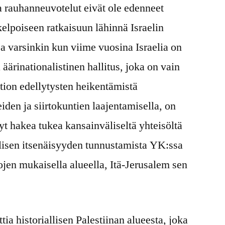
rauhanneuvotelut eivät ole edenneet
kelpoiseen ratkaisuun lähinnä Israelin
a varsinkin kun viime vuosina Israelia on
 äärinationalistinen hallitus, joka on vain
ltion edellytysten heikentämistä
eiden ja siirtokuntien laajentamisella, on
nyt hakea tukea kansainväliseltä yhteisöltä
llisen itsenäisyyden tunnustamista YK:ssa
ojen mukaisella alueella, Itä-Jerusalem sen
ia historiallisen Palestiinan alueesta, joka