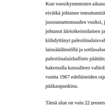
Kun vuosikymmenien aikana 
eivätkä johtanee toteuttamis
joustamattomuuden vuoksi, j
johtanut äärioikeistolainen ja
kiihdyttänyt palestiinalaisva
lainsäädännöllä ja sotilasalu
palestiinalaishallinto päättä
hakemalla kansalleen valtio
vuotta 1967 edeltäneiden raj
pääkaupunkina.
Tämä alue on vain 22 prosentt