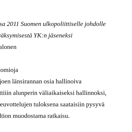
a 2011 Suomen ulkopoliittiselle johdolle
väksymisestä YK:n jäseneksi
Halonen
uomioja
joen länsirannan osia hallinoiva
ttiiin alunperin väliaikaiseksi hallinnoksi,
euvottelujen tuloksena saataisiin pysyvä
ltion muodostama ratkaisu.