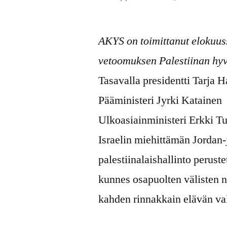
julkaisija
on
AKYS on toimittanut elokuuss
vetoomuksen Palestiinan hy
Tasavalla presidentti Tarja 
Pääministeri Jyrki Katainen
Ulkoasiainministeri Erkki T
Israelin miehittämän Jordan-
palestiinalaishallinto peruste
kunnes osapuolten välisten n
kahden rinnakkain elävän va