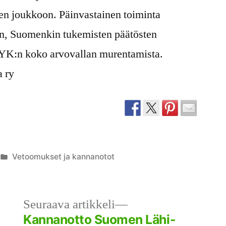
den joukkoon. Päinvastainen toiminta
en, Suomenkin tukemisten päätösten
 YK:n koko arvovallan murentamista.
a ry
Julkaistu
Vetoomukset ja kannanotot
kategoriassa
llinen
Seuraava
Seuraava artikkeli
kkeli:
artikkeli:
Kannanotto Suomen Lähi-