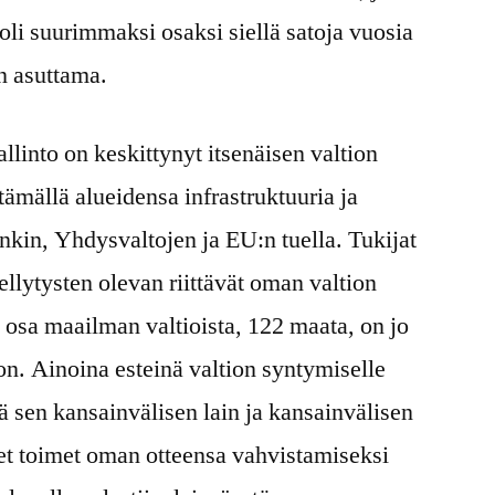
n oli suurimmaksi osaksi siellä satoja vuosia
n asuttama.
llinto on keskittynyt itsenäisen valtion
tämällä alueidensa infrastruktuuria ja
kin, Yhdysvaltojen ja EU:n tuella. Tukijat
ellytysten olevan riittävät oman valtion
osa maailman valtioista, 122 maata, on jo
on. Ainoina esteinä valtion syntymiselle
kä sen kansainvälisen lain ja kansainvälisen
set toimet oman otteensa vahvistamiseksi