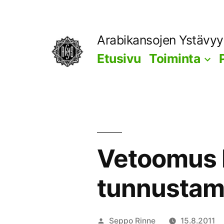
Siirry
sisältöön
Arabikansojen Ystävy
Etusivu
Toiminta
Vetoomus P
tunnustam
Artikkelin
Seppo Rinne
15.8.2011