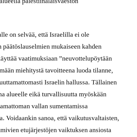
 alueella palestiinalaisväestön
le on selvää, että Israelilla ei ole
n päätöslauselmien mukaiseen kahden
e käyttää vaatimuksiaan ”neuvottelupöytään
ämään miehitystä tavoitteena luoda tilanne,
uuttamattomasti Israelin hallussa. Tällainen
ha alueelle eikä turvallisuutta myöskään
ittamattoman vallan sumentamissa
sa. Voidaankin sanoa, että vaikutusvaltaisten,
mivien etujärjestöjen vaiktuksen ansiosta