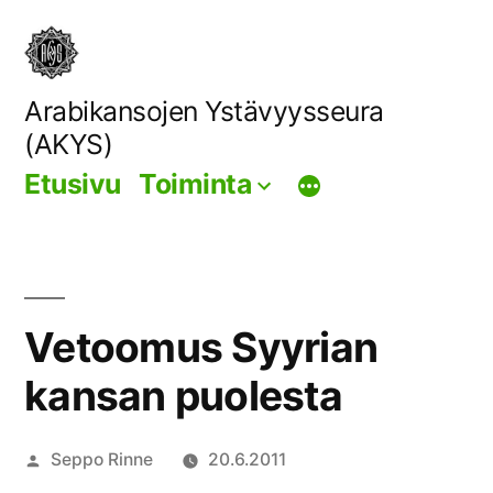
Siirry
sisältöön
Arabikansojen Ystävyysseura
(AKYS)
Etusivu
Toiminta
Vetoomus Syyrian
kansan puolesta
Artikkelin
Seppo Rinne
20.6.2011
julkaisija