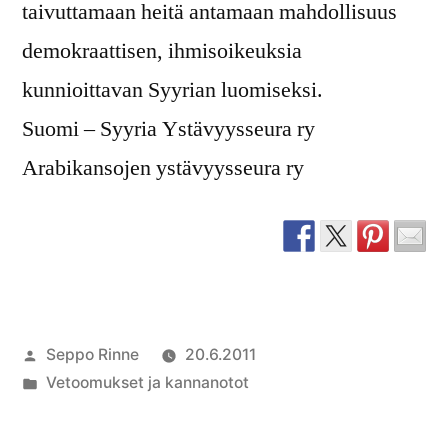
taivuttamaan heitä antamaan mahdollisuus
demokraattisen, ihmisoikeuksia
kunnioittavan Syyrian luomiseksi.
Suomi – Syyria Ystävyysseura ry
Arabikansojen ystävyysseura ry
Artikkelin
Seppo Rinne
20.6.2011
julkaisija
Julkaistu
Vetoomukset ja kannanotot
on
kategoriassa