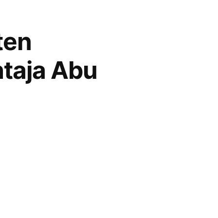
ten
htaja Abu