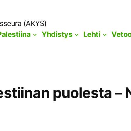
ysseura (AKYS)
Palestiina
Yhdistys
Lehti
Veto
estiinan puolesta –