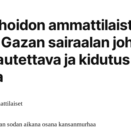
hoidon ammattilais
Gazan sairaalan jo
autettava ja kidutus
a
ttilaiset
azan sodan aikana osana kansanmurhaa