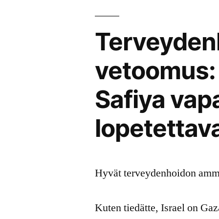
Terveyden
vetoomus: 
Safiya vap
lopetettav
Hyvät terveydenhoidon amma
Kuten tiedätte, Israel on G