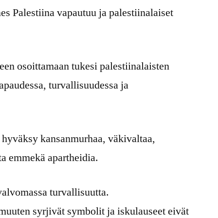
s Palestiina vapautuu ja palestiinalaiset
en osoittamaan tukesi palestiinalaisten
vapaudessa, turvallisuudessa ja
 hyväksy kansanmurhaa, väkivaltaa,
sta emmekä apartheidia.
alvomassa turvallisuutta.
 muuten syrjivät symbolit ja iskulauseet eivät