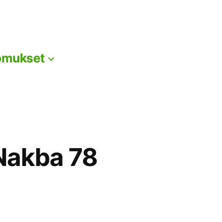
omukset
 Nakba 78