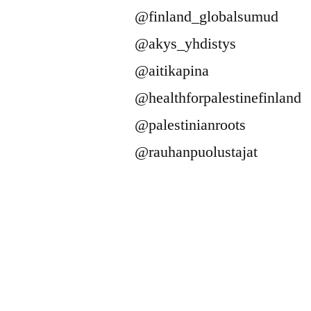
@finland_globalsumud
@akys_yhdistys
@aitikapina
@healthforpalestinefinland
@palestinianroots
@rauhanpuolustajat