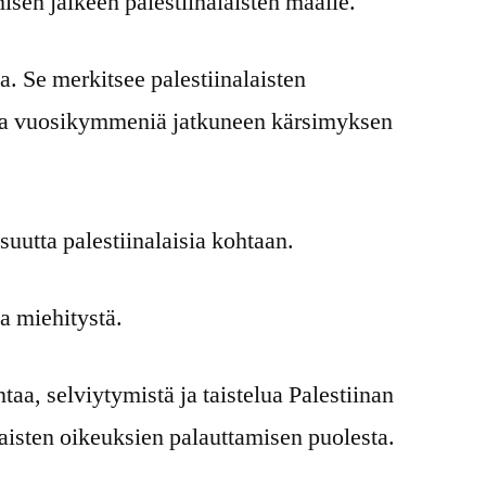
isen jälkeen palestiinalaisten maalle.
a. Se merkitsee palestiinalaisten
 ja vuosikymmeniä jatkuneen kärsimyksen
utta palestiinalaisia kohtaan.
ja miehitystä.
taa, selviytymistä ja taistelua Palestiinan
aisten oikeuksien palauttamisen puolesta.