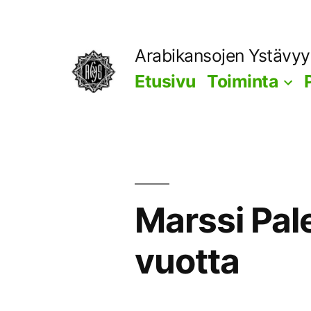
Siirry
sisältöön
Arabikansojen Ystävy
Etusivu
Toiminta
Marssi Pal
vuotta