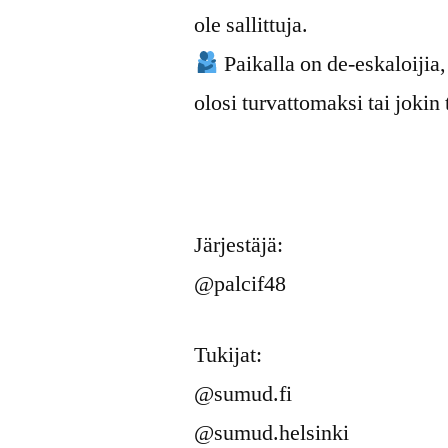
ole sallittuja.
Paikalla on de-eskaloijia,
olosi turvattomaksi tai jokin 
Järjestäjä:
@palcif48
Tukijat:
@sumud.fi
@sumud.helsinki