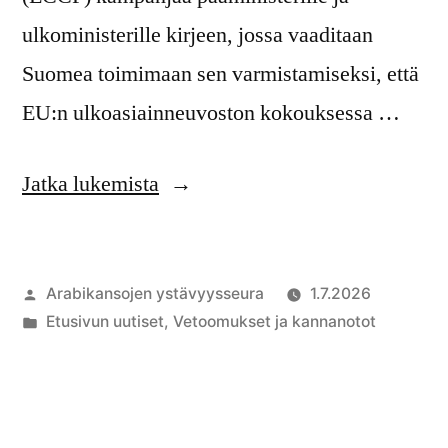
ulkoministerille kirjeen, jossa vaaditaan
Suomea toimimaan sen varmistamiseksi, että
EU:n ulkoasiainneuvoston kokouksessa …
”Suomen
Jatka lukemista
vaikutettava
Israeliin
Artikkelin
Arabikansojen ystävyysseura
1.7.2026
todella
julkaisija
Julkaistu
Etusivun uutiset
,
Vetoomukset ja kannanotot
vaikuttavien
on
kategoriassa
toimien
aikaansaamiseksi