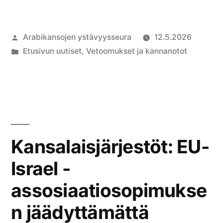
ammattilaisten
vetoomus:
Artikkelin
Arabikansojen ystävyysseura
12.5.2026
Gazan
julkaisija
Julkaistu
Etusivun uutiset
,
Vetoomukset ja kannanotot
sairaalan
on
kategoriassa
johtaja
Abu
Safiya
vapautettava
Kansalaisjärjestöt: EU-
ja
Israel -
kidutus
assosiaatiosopimukse
lopetettava”
n jäädyttämättä