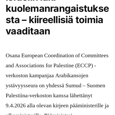
perustavanlaatuisia
kuolemanrangaistukse
ihmisoikeussitoumuksia”
sta – kiireellisiä toimia
vaaditaan
Osana European Coordination of Committees
and Associations for Palestine (ECCP) -
verkoston kampanjaa Arabikansojen
ystävyysseura on yhdessä Sumud – Suomen
Palestiina-verkoston kanssa lähettänyt
9.4.2026 alla olevan kirjeen pääministerille ja