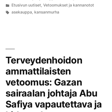
julkaisija
Julkaistu
Etusivun uutiset
,
Vetoomukset ja kannanotot
kansanmurhan
on
kategoriassa
Avainsanat:
asekauppa
,
kansanmurha
kumppani
—
asekaupat
Israelin
Terveydenhoidon
kanssa
on
ammattilaisten
lopetettava
vetoomus: Gazan
ja
sairaalan johtaja Abu
puolustusministeri
Safiya vapautettava ja
Antti