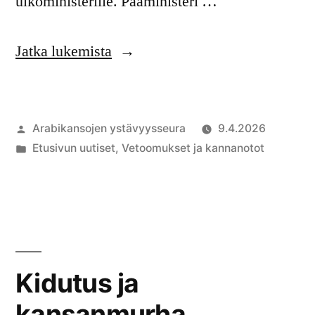
ulkoministerille. Pääministeri …
”Israelin
Jatka lukemista
laki
kuolemanrangaistuksesta
Artikkelin
Arabikansojen ystävyysseura
9.4.2026
–
julkaisija
Julkaistu
Etusivun uutiset
,
Vetoomukset ja kannanotot
kiireellisiä
on
kategoriassa
toimia
vaaditaan”
Kidutus ja
kansanmurha