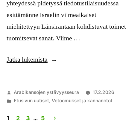
yhteydessä pidetyssä tiedotustilaisuudessa
esittämänne Israelin viimeaikaiset
miehitettyyn Länsirantaan kohdistuvat toimet
tuomitsevat sanat. Viime …
”Suomen
Jatka lukemista
toimittava
Länsirannan
Artikkelin
Arabikansojen ystävyysseura
17.2.2026
anneksaation
julkaisija
Julkaistu
Etusivun uutiset
,
Vetoomukset ja kannanotot
estämiseksi
on
kategoriassa
ja
1
2
3
…
5
Artikkelien
torjuttava