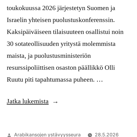
toukokuussa 2026 järjestetyn Suomen ja
Israelin yhteisen puolustuskonferenssin.
Kaksipäiväiseen tilaisuuteen osallistui noin
30 sotateollisuuden yritystä molemmista
maista, ja puolustusministeriön
resurssipoliittisen osaston päällikkö Olli
Ruutu piti tapahtumassa puheen. …
”Suomi
Jatka lukemista
ei
saa
Artikkelin
Arabikansojen ystävyysseura
28.5.2026
olla