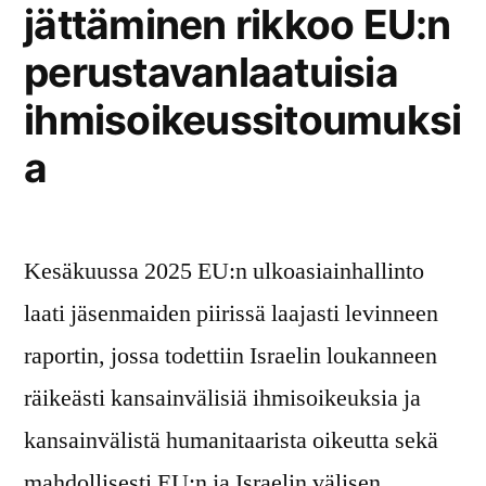
jättäminen rikkoo EU:n
perustavanlaatuisia
ihmisoikeussitoumuksi
a
Kesäkuussa 2025 EU:n ulkoasiainhallinto
laati jäsenmaiden piirissä laajasti levinneen
raportin, jossa todettiin Israelin loukanneen
räikeästi kansainvälisiä ihmisoikeuksia ja
kansainvälistä humanitaarista oikeutta sekä
mahdollisesti EU:n ja Israelin välisen