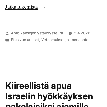
”Kidutus
Jatka lukemista
ja
kansanmurha”
Artikkelin
Arabikansojen ystävyysseura
5.4.2026
julkaisija
Julkaistu
Etusivun uutiset
,
Vetoomukset ja kannanotot
on
kategoriassa
Kiireellistä apua
Israelin hyökkäyksen
pakolaisiksi ajamille