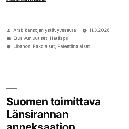
apua
Israelin
Artikkelin
Arabikansojen ystävyysseura
11.3.2026
hyökkäyksen
julkaisija
Julkaistu
Etusivun uutiset
,
Hätäapu
pakolaisiksi
on
kategoriassa
Avainsanat:
Libanon
,
Pakolaiset
,
Palestiinalaiset
ajamille
palestiinalaisille”
Suomen toimittava
Länsirannan
anneksaation