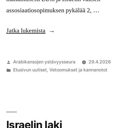
assosiaatiosopimuksen pykälää 2, …
”Kansalaisjärjestöt:
Jatka lukemista
EU-
Israel
Artikkelin
Arabikansojen ystävyysseura
29.4.2026
-
julkaisija
Julkaistu
Etusivun uutiset
,
Vetoomukset ja kannanotot
assosiaatiosopimuksen
on
kategoriassa
jäädyttämättä
jättäminen
rikkoo
EU:n
Israelin laki