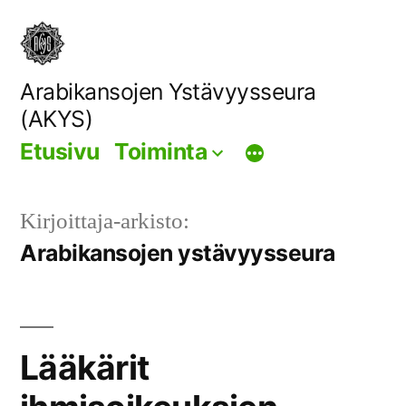
Siirry
sisältöön
Arabikansojen Ystävyysseura
(AKYS)
Etusivu
Toiminta
Kirjoittaja-arkisto:
Arabikansojen ystävyysseura
Lääkärit