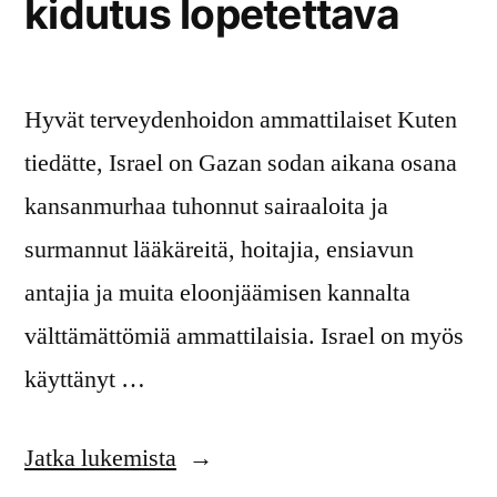
kidutus lopetettava
Häkkäsen
on
erottava”
Hyvät terveydenhoidon ammattilaiset Kuten
tiedätte, Israel on Gazan sodan aikana osana
kansanmurhaa tuhonnut sairaaloita ja
surmannut lääkäreitä, hoitajia, ensiavun
antajia ja muita eloonjäämisen kannalta
välttämättömiä ammattilaisia. Israel on myös
käyttänyt …
”Terveydenhoidon
Jatka lukemista