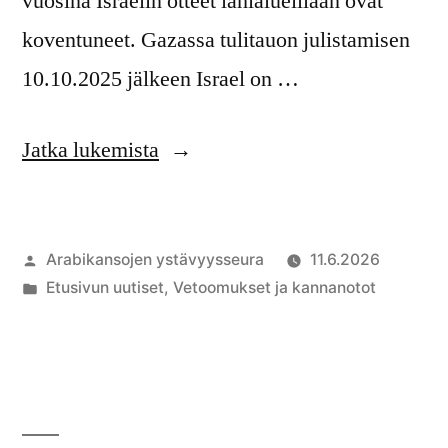
vuosina Israelin otteet lähialueillaan ovat
koventuneet. Gazassa tulitauon julistamisen
10.10.2025 jälkeen Israel on …
”Suomen
Jatka lukemista
oltava
oikeudenmukaisen
Artikkelin
Arabikansojen ystävyysseura
11.6.2026
rauhan
julkaisija
Julkaistu
Etusivun uutiset
,
Vetoomukset ja kannanotot
rakentaja
on
kategoriassa
myös
teoissa”