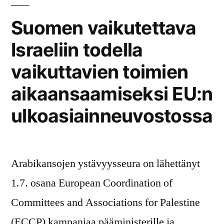
Safiyan
Suomen vaikutettava
välittömästä
Israeliin todella
hengenvaarasta”
vaikuttavien toimien
aikaansaamiseksi EU:n
ulkoasiainneuvostossa
Arabikansojen ystävyysseura on lähettänyt
1.7. osana European Coordination of
Committees and Associations for Palestine
(ECCP) kampanjaa pääministerille ja