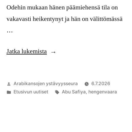
Odehin mukaan hänen päämiehensä tila on
vakavasti heikentynyt ja hän on välittömässä
…
”Lääkärit
Jatka lukemista
ihmisoikeuksien
puolesta
Artikkelin
Arabikansojen ystävyysseura
6.7.2026
Israelissa
julkaisija
Julkaistu
Avainsanat:
Etusivun uutiset
Abu Safiya
,
hengenvaara
varoittaa
on
kategoriassa
tohtori
Hussam
Abu