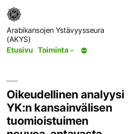
Siirry
sisältöön
Arabikansojen Ystävyysseura
(AKYS)
Etusivu
Toiminta
Oikeudellinen analyysi
YK:n kansainvälisen
tuomioistuimen
neuvoa-antavasta