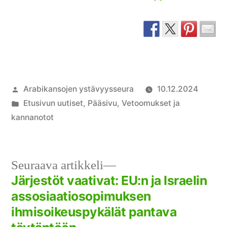
Artikkelin
Arabikansojen ystävyysseura
10.12.2024
julkaisija
Julkaistu
Etusivun uutiset
,
Pääsivu
,
Vetoomukset ja
on
kategoriassa
kannanotot
Seuraava
Seuraava artikkeli
artikkeli:
Järjestöt vaativat: EU:n ja Israelin
Artikkelien
assosiaatiosopimuksen
selaus
ihmisoikeuspykälät pantava