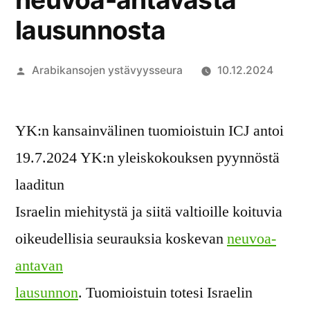
lausunnosta
Artikkelin
Arabikansojen ystävyysseura
10.12.2024
julkaisija
on
YK:n kansainvälinen tuomioistuin ICJ antoi
19.7.2024 YK:n yleiskokouksen pyynnöstä
laaditun
Israelin miehitystä ja siitä valtioille koituvia
oikeudellisia seurauksia koskevan
neuvoa-
antavan
lausunnon
. Tuomioistuin totesi Israelin