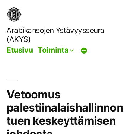
Siirry
sisältöön
Arabikansojen Ystävyysseura
(AKYS)
Etusivu
Toiminta
Vetoomus
palestiinalaishallinnon
tuen keskeyttämisen
johdosta