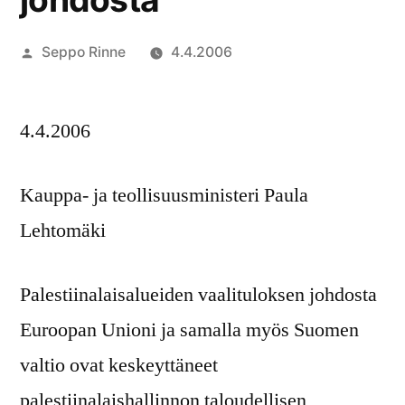
Artikkelin
Seppo Rinne
4.4.2006
julkaisija
on
4.4.2006
Kauppa- ja teollisuusministeri Paula
Lehtomäki
Palestiinalaisalueiden vaalituloksen johdosta
Euroopan Unioni ja samalla myös Suomen
valtio ovat keskeyttäneet
palestiinalaishallinnon taloudellisen