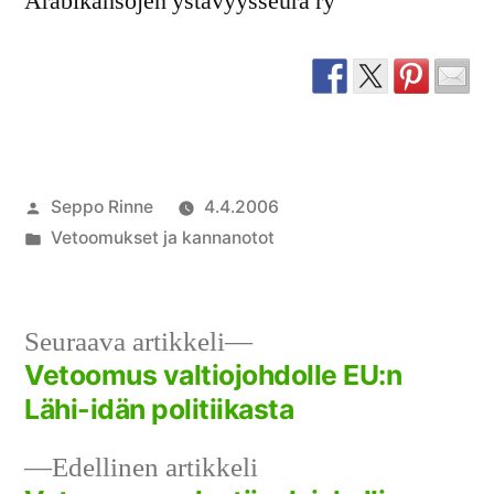
Arabikansojen ystävyysseura ry
Artikkelin
Seppo Rinne
4.4.2006
julkaisija
Julkaistu
Vetoomukset ja kannanotot
on
kategoriassa
Seuraava
Seuraava artikkeli
artikkeli:
Vetoomus valtiojohdolle EU:n
Artikkelien
Lähi-idän politiikasta
selaus
Edellinen
Edellinen artikkeli