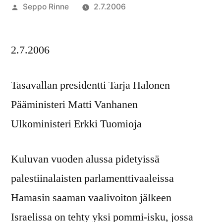
Artikkelin
Seppo Rinne
2.7.2006
julkaisija
on
2.7.2006
Tasavallan presidentti Tarja Halonen
Pääministeri Matti Vanhanen
Ulkoministeri Erkki Tuomioja
Kuluvan vuoden alussa pidetyissä
palestiinalaisten parlamenttivaaleissa
Hamasin saaman vaalivoiton jälkeen
Israelissa on tehty yksi pommi-isku, jossa