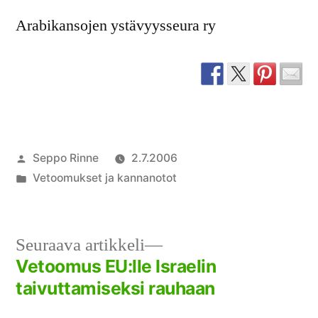
Arabikansojen ystävyysseura ry
Artikkelin
Seppo Rinne
2.7.2006
julkaisija
Julkaistu
Vetoomukset ja kannanotot
on
kategoriassa
Seuraava
Seuraava artikkeli
artikkeli:
Vetoomus EU:lle Israelin
Artikkelien
taivuttamiseksi rauhaan
selaus