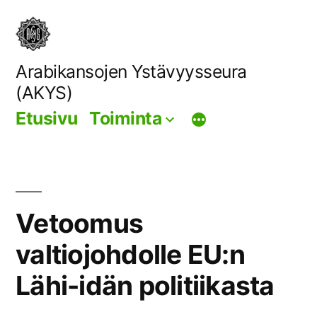
Siirry
sisältöön
Arabikansojen Ystävyysseura
(AKYS)
Etusivu
Toiminta
Vetoomus
valtiojohdolle EU:n
Lähi-idän politiikasta