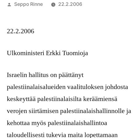
Artikkelin
Seppo Rinne
22.2.2006
julkaisija
on
22.2.2006
Ulkoministeri Erkki Tuomioja
Israelin hallitus on päättänyt
palestiinalaisalueiden vaalituloksen johdosta
keskeyttää palestiinalaisilta keräämiensä
verojen siirtämisen palestiinalaishallinnolle ja
kehottaa myös palestiinalaishallintoa
taloudellisesti tukevia maita lopettamaan