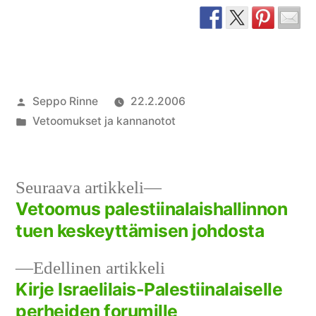
Artikkelin
Seppo Rinne
22.2.2006
julkaisija
Julkaistu
Vetoomukset ja kannanotot
on
kategoriassa
Seuraava
Seuraava artikkeli
artikkeli:
Vetoomus palestiinalaishallinnon
Artikkelien
tuen keskeyttämisen johdosta
selaus
Edellinen
Edellinen artikkeli
artikkeli:
Kirje Israelilais-Palestiinalaiselle
perheiden forumille