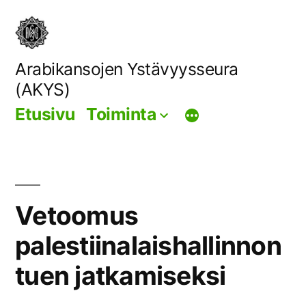
Siirry
sisältöön
Arabikansojen Ystävyysseura
(AKYS)
Etusivu
Toiminta
Vetoomus
palestiinalaishallinnon
tuen jatkamiseksi