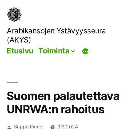
Siirry
sisältöön
Arabikansojen Ystävyysseura
(AKYS)
Etusivu
Toiminta
Suomen palautettava
UNRWA:n rahoitus
Artikkelin
Seppo Rinne
9.3.2024
julkaisija