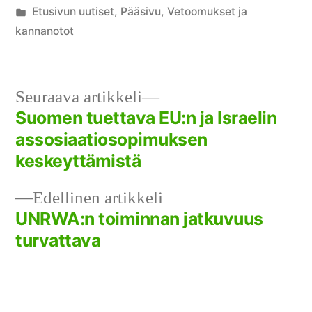
julkaisija
Julkaistu
Etusivun uutiset
,
Pääsivu
,
Vetoomukset ja
on
kategoriassa
kannanotot
Seuraava
Seuraava artikkeli
artikkeli:
Suomen tuettava EU:n ja Israelin
Artikkelien
assosiaatiosopimuksen
selaus
keskeyttämistä
Edellinen
Edellinen artikkeli
artikkeli:
UNRWA:n toiminnan jatkuvuus
turvattava