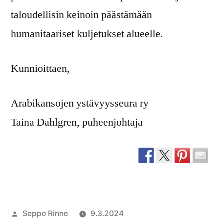
taloudellisin keinoin päästämään
humanitaariset kuljetukset alueelle.
Kunnioittaen,
Arabikansojen ystävyysseura ry
Taina Dahlgren, puheenjohtaja
Artikkelin
Seppo Rinne
9.3.2024