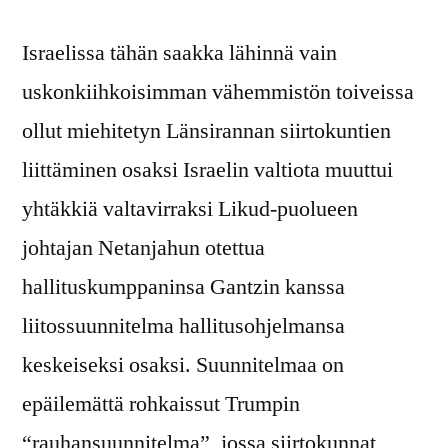
Israelissa tähän saakka lähinnä vain
uskonkiihkoisimman vähemmistön toiveissa
ollut miehitetyn Länsirannan siirtokuntien
liittäminen osaksi Israelin valtiota muuttui
yhtäkkiä valtavirraksi Likud-puolueen
johtajan Netanjahun otettua
hallituskumppaninsa Gantzin kanssa
liitossuunnitelma hallitusohjelmansa
keskeiseksi osaksi. Suunnitelmaa on
epäilemättä rohkaissut Trumpin
“rauhansuunnitelma”, jossa siirtokunnat,