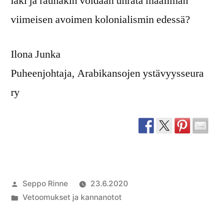
laki ja rauhakin voidaan uhrata maailman
viimeisen avoimen kolonialismin edessä?
Ilona Junka
Puheenjohtaja, Arabikansojen ystävyysseura
ry
Artikkelin
Seppo Rinne
23.6.2020
julkaisija
Julkaistu
Vetoomukset ja kannanotot
on
kategoriassa