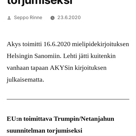
Artikkelin
Seppo Rinne
23.6.2020
julkaisija
on
Akys toimitti 16.6.2020 mielipidekirjoituksen
Helsingin Sanomiin. Lehti jätti kuitenkin
vanhaan tapaan AKYSin kirjoituksen
julkaisematta.
EU:n toimittava Trumpin/Netanjahun
suunnitelman torjumiseksi