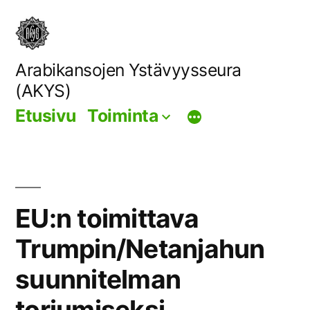
Siirry
sisältöön
Arabikansojen Ystävyysseura
(AKYS)
Etusivu
Toiminta
EU:n toimittava
Trumpin/Netanjahun
suunnitelman
torjumiseksi