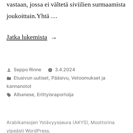
vastaan, jossa ei vältetä siviilien surmaamista
joukoittain.Yhtä …
”Suomen
Jatka lukemista
noudatettava
miehitettyjen
Artikkelin
Seppo Rinne
3.4.2024
palestiinalaisalueiden
julkaisija
Julkaistu
Etusivun uutiset
,
Pääsivu
,
Vetoomukset ja
erityisraportoijan
on
kategoriassa
kannanotot
suosituksia”
Avainsanat:
Albanese
,
Erittyisraportoija
Arabikansojen Ystävyysseura (AKYS)
,
Moottorina
ylpeästi WordPress.