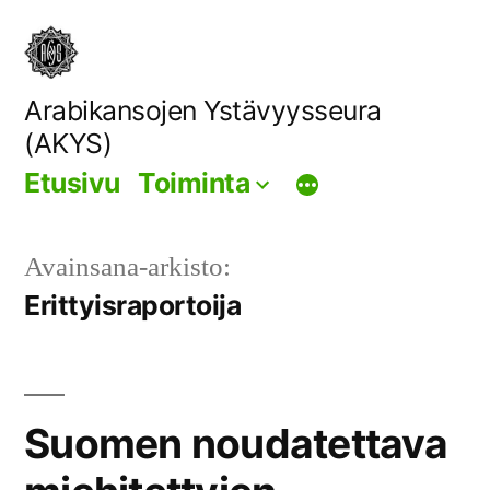
Siirry
sisältöön
Arabikansojen Ystävyysseura
(AKYS)
Etusivu
Toiminta
Avainsana-arkisto:
Erittyisraportoija
Suomen noudatettava