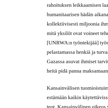
rahoituksen leikkaamisen la
humanitaarisen hädän aikana
kollektiivisesti miljoonia ih
mitä yksilöt ovat voineet t
[UNRWA:n työntekijää] työs
pelastamassa henkiä ja turva
Gazassa asuvat ihmiset tarvit
heitä pidä panna maksamaan t
Kansainvälisen tuomioistuimen
estämään kaikin käytettäviss
teot. Kansainvälinen oikeus