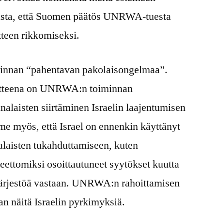
ista, että Suomen päätös UNRWA-tuesta
tteen rikkomiseksi.
innan “pahentavan pakolaisongelmaa”.
voitteena on UNRWA:n toiminnan
inalaisten siirtäminen Israelin laajentumisen
mme myös, että Israel on ennenkin käyttänyt
nalaisten tukahduttamiseen, kuten
eettomiksi osoittautuneet syytökset kuutta
sjärjestöä vastaan. UNRWA:n rahoittamisen
n näitä Israelin pyrkimyksiä.