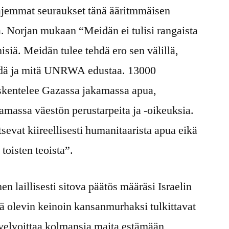
ajemmat seuraukset tänä ääritmmäisen
. Norjan mukaan “Meidän ei tulisi rangaista
misiä. Meidän tulee tehdä ero sen välillä,
ehdä ja mitä UNRWA edustaa. 13000
kentelee Gazassa jakamassa apua,
amassa väestön perustarpeita ja -oikeuksia.
sevat kiireellisesti humanitaarista apua eikä
oisten teoista”.
 laillisesti sitova päätös määräsi Israelin
ä olevin keinoin kansanmurhaksi tulkittavat
 velvoittaa kolmansia maita estämään