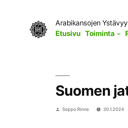
Siirry
sisältöön
Arabikansojen Ystävy
Etusivu
Toiminta
Suomen ja
Artikkelin
Seppo Rinne
30.1.2024
julkaisija
on