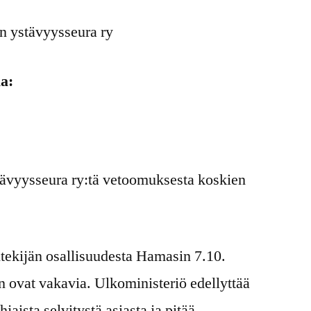
n ystävyysseura ry
la:
ävyysseura ry:tä vetoomuksesta koskien
kijän osallisuudesta Hamasin 7.10.
an ovat vakavia. Ulkoministeriö edellyttää
hjaista selvitystä asiasta ja pitää