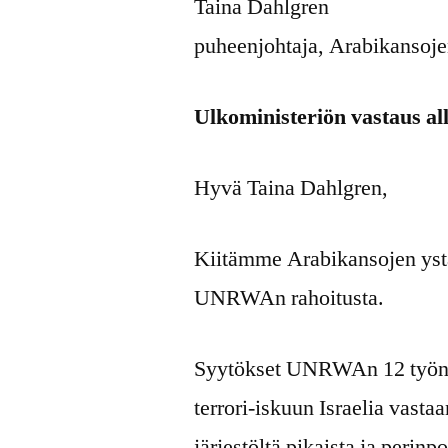
Taina Dahlgren
puheenjohtaja, Arabikansoje
Ulkoministeriön vastaus al
Hyvä Taina Dahlgren,
Kiitämme Arabikansojen yst
UNRWAn rahoitusta.
Syytökset UNRWAn 12 työnte
terrori-iskuun Israelia vasta
järjestöltä pikaista ja perinpo