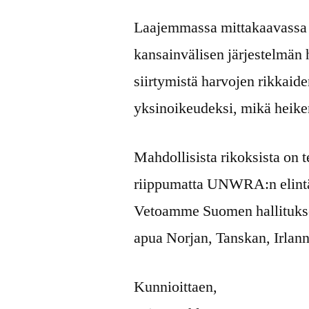
Laajemmassa mittakaavassa 
kansainvälisen järjestelmän 
siirtymistä harvojen rikkaide
yksinoikeudeksi, mikä heike
Mahdollisista rikoksista on t
riippumatta UNWRA:n elintär
Vetoamme Suomen hallitukseen
apua Norjan, Tanskan, Irlan
Kunnioittaen,