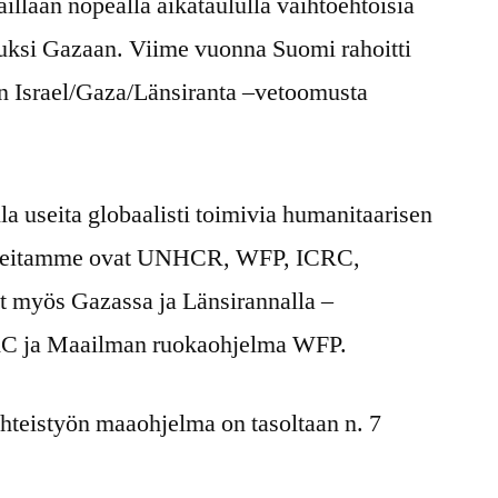
aillaan nopealla aikataululla vaihtoehtoisia
uksi Gazaan. Viime vuonna Suomi rahoitti
Israel/Gaza/Länsiranta –vetoomusta
la useita globaalisti toimivia humanitaarisen
aneitamme ovat UNHCR, WFP, ICRC,
 myös Gazassa ja Länsirannalla –
C ja Maailman ruokaohjelma WFP.
hteistyön maaohjelma on tasoltaan n. 7