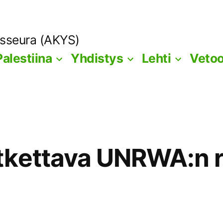
ysseura (AKYS)
Palestiina
Yhdistys
Lehti
Veto
tkettava UNRWA:n r