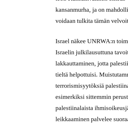
kansanmurha, ja on mahdoll
voidaan tulkita tämän velvoi
Israel näkee UNRWA:n toim
Israelin julkilausuttuna ta
lakkauttaminen, jotta palesti
tieltä helpottuisi. Muistuta
terrorismisyytöksiä palestii
esimerkiksi sittemmin perust
palestiinalaista ihmisoikeu
leikkaaminen palvelee suoraa