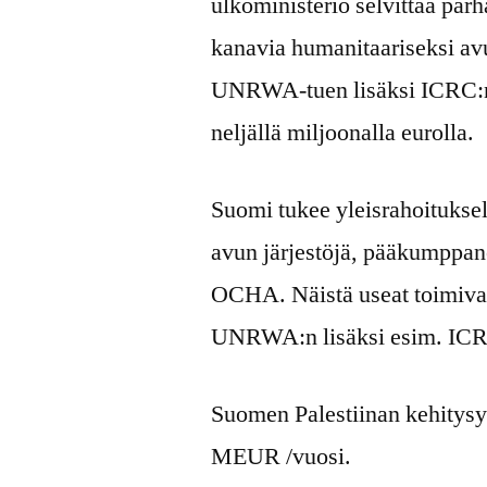
ulkoministeriö selvittää parh
kanavia humanitaariseksi av
UNRWA-tuen lisäksi ICRC:n 
neljällä miljoonalla eurolla.
Suomi tukee yleisrahoituksel
avun järjestöjä, pääkumpp
OCHA. Näistä useat toimivat
UNRWA:n lisäksi esim. ICR
Suomen Palestiinan kehitysy
MEUR /vuosi.