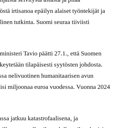
ä irtisanoa epäilyn alaiset työntekijät ja
inen tutkinta. Suomi seuraa tiiviisti
inisteri Tavio päätti 27.1., että Suomen
tetään tilapäisesti syytösten johdosta.
a nelivuotinen humanitaarisen avun
iisi miljoonaa euroa vuodessa. Vuonna 2024
sa jatkuu katastrofaalisena, ja