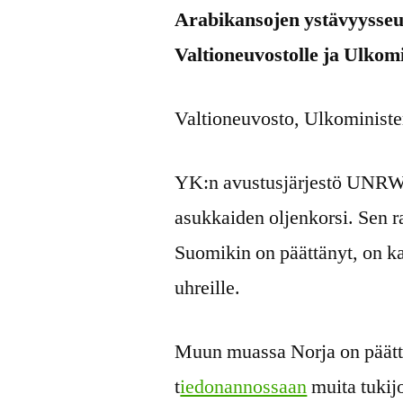
Arabikansojen ystävyysseur
Valtioneuvostolle ja Ulkomi
Valtioneuvosto, Ulkoministe
YK:n avustusjärjestö UNRWA
asukkaiden oljenkorsi. Sen r
Suomikin on päättänyt, on ka
uhreille.
Muun muassa Norja on päättä
t
iedonannossaan
muita tuki