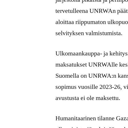
tervetulleena UNRWAn päätöst
aloittaa riippumaton ulkopuol
selvityksen valmistumista.
Ulkomaankauppa- ja kehitysm
maksatukset UNRWAlle keskey
Suomella on UNRWA:n kanss
sopimus vuosille 2023-26, v
avustusta ei ole maksettu.
Humanitaarinen tilanne Gazas