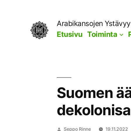
Siirry
sisältöön
Arabikansojen Ystävy
Etusivu
Toiminta
Suomen ää
dekolonis
Artikkelin
Seppo Rinne
19.11.2022