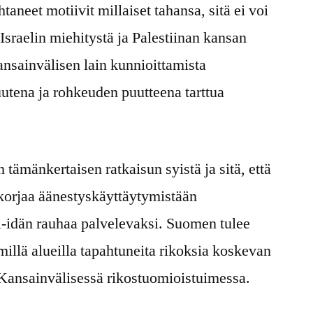
aneet motiivit millaiset tahansa, sitä ei voi
sraelin miehitystä ja Palestiinan kansan
ansainvälisen lain kunnioittamista
utena ja rohkeuden puutteena tarttua
ämänkertaisen ratkaisun syistä ja sitä, että
 korjaa äänestyskäyttäytymistään
-idän rauhaa palvelevaksi. Suomen tulee
millä alueilla tapahtuneita rikoksia koskevan
 Kansainvälisessä rikostuomioistuimessa.