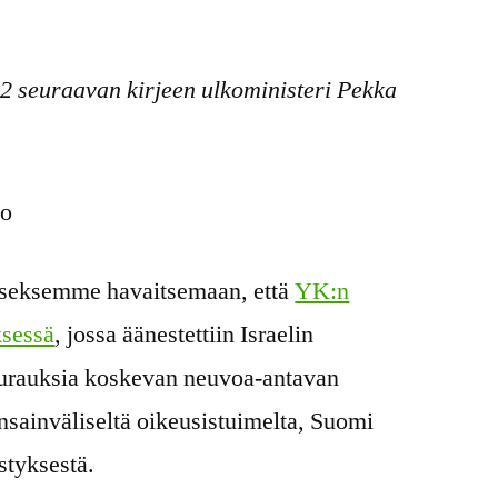
22 seuraavan kirjeen ulkoministeri Pekka
to
kseksemme havaitsemaan, että
YK:n
ksessä
, jossa äänestettiin Israelin
eurauksia koskevan neuvoa-antavan
nsainväliseltä oikeusistuimelta, Suomi
styksestä.