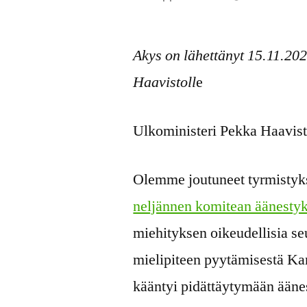
julkaisija
on
Akys on lähettänyt 15.11.20
Haavistoll
e
Ulkoministeri Pekka Haavis
Olemme joutuneet tyrmisty
neljännen komitean äänesty
miehityksen oikeudellisia s
mielipiteen pyytämisestä Ka
kääntyi pidättäytymään ääne