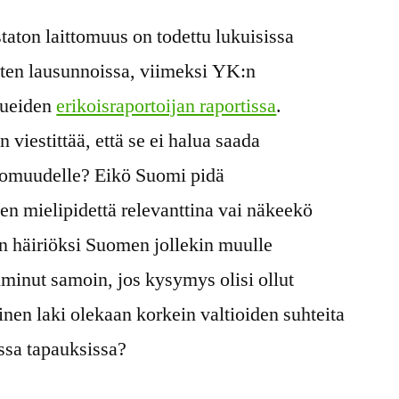
taton laittomuus on todettu lukuisissa
nten lausunnoissa, viimeksi YK:n
alueiden
erikoisraportoijan raportissa
.
viestittää, että se ei halua saada
ttomuudelle? Eikö Suomi pidä
n mielipidettä relevanttina vai näkeekö
 häiriöksi Suomen jollekin muulle
minut samoin, jos kysymys olisi ollut
nen laki olekaan korkein valtioiden suhteita
ssa tapauksissa?