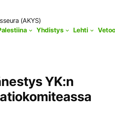
ysseura (AKYS)
Palestiina
Yhdistys
Lehti
Veto
nestys YK:n
aatiokomiteassa