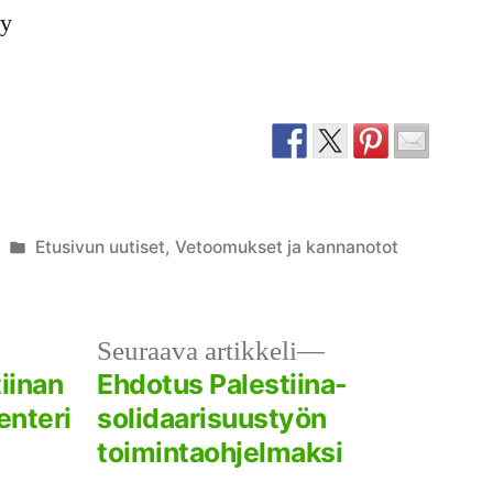
ry
Julkaistu
Etusivun uutiset
,
Vetoomukset ja kannanotot
kategoriassa
llinen
Seuraava
Seuraava artikkeli
kkeli:
artikkeli:
iinan
Ehdotus Palestiina-
enteri
solidaarisuustyön
toimintaohjelmaksi