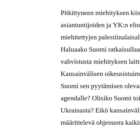
Pitkittyneen miehityksen kiis
asiantuntijoiden ja YK:n eli
miehitettyjen palestiinalais
Haluaako Suomi ratkaisullaan 
vahvistusta miehityksen lai
Kansainvälisen oikeusistuime
Suomi sen pyytämisen olevan
agendalle? Olisiko Suomi toi
Ukrainasta? Eikö kansainväli
määrittelevä ohjenuora kaiki