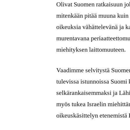
Olivat Suomen ratkaisuun joht
mitenkään pitää muuna kuin I
oikeuksia vähättelevänä ja k
murentavana periaatteettomu
miehityksen laittomuuteen.
Vaadimme selvitystä Suomen t
tulevissa istunnoissa Suomi
selkärankaisemmaksi ja Lähi
myös tukea Israelin miehittä
oikeuskäsittelyn etenemistä