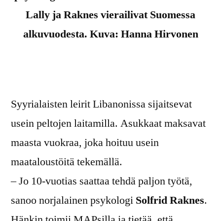
Lally ja Raknes vierailivat Suomessa
alkuvuodesta. Kuva: Hanna Hirvonen
Syyrialaisten leirit Libanonissa sijaitsevat
usein peltojen laitamilla. Asukkaat maksavat
maasta vuokraa, joka hoituu usein
maataloustöitä tekemällä.
– Jo 10-vuotias saattaa tehdä paljon työtä,
sanoo norjalainen psykologi
Solfrid Raknes
.
Hänkin toimii MAPsilla ja tietää, että