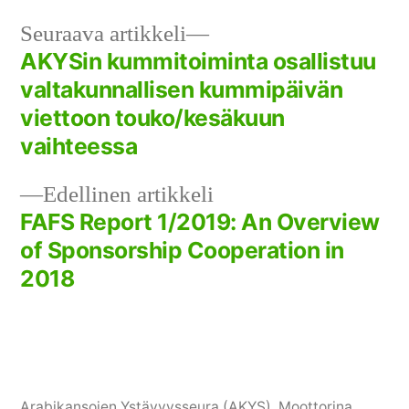
Seuraava
Seuraava artikkeli
artikkeli:
AKYSin kummitoiminta osallistuu
Artikkelien
valtakunnallisen kummipäivän
selaus
viettoon touko/kesäkuun
vaihteessa
Edellinen
Edellinen artikkeli
artikkeli:
FAFS Report 1/2019: An Overview
of Sponsorship Cooperation in
2018
Arabikansojen Ystävyysseura (AKYS)
,
Moottorina