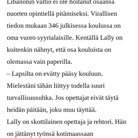
Libanonin valtio ei ole hoitanut osaansa
nuorten opintiellä pitämiseksi. Virallisen
tiedon mukaan 346 julkisessa koulussa on
oma vuoro syyrialaisille. Kentällä Lally on
kuitenkin nähnyt, että osa kouluista on
olemassa vain paperilla.
– Lapsilta on evätty pääsy kouluun.
Mielestäni tähän liittyy todella suuri
turvallisuusuhka. Jos opettajat eivät täytä
heidän päitään, joku muu täyttää.
Lally on skottilainen opettaja ja rehtori. Hän
on jättänyt työnsä kotimaassaan