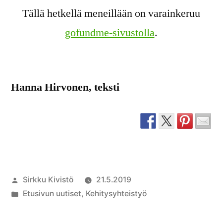
Tällä hetkellä meneillään on varainkeruu
gofundme-sivustolla
.
Hanna Hirvonen, teksti
Artikkelin
Sirkku Kivistö
21.5.2019
julkaisija
Julkaistu
Etusivun uutiset
,
Kehitysyhteistyö
on
kategoriassa