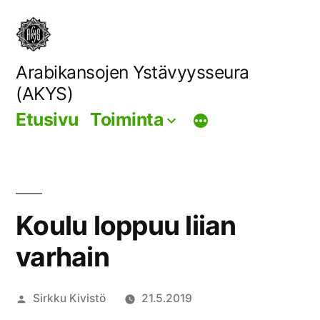
Siirry
sisältöön
Arabikansojen Ystävyysseura
(AKYS)
Etusivu
Toiminta
Koulu loppuu liian
varhain
Artikkelin
Sirkku Kivistö
21.5.2019
julkaisija