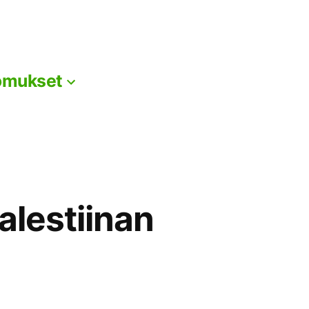
omukset
Palestiinan