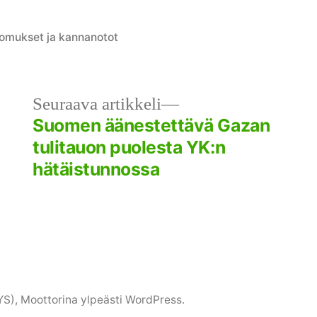
omukset ja kannanotot
llinen
Seuraava
Seuraava artikkeli
kkeli:
artikkeli:
Suomen äänestettävä Gazan
tulitauon puolesta YK:n
hätäistunnossa
YS)
,
Moottorina ylpeästi WordPress.