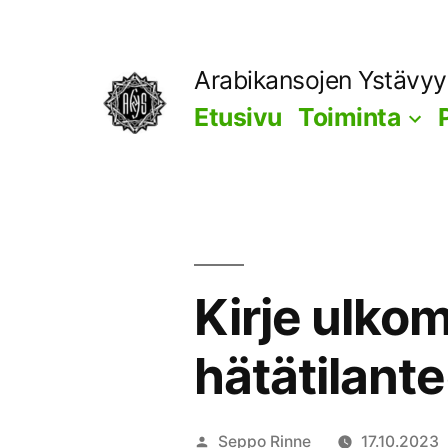
Siirry
sisältöön
Arabikansojen Ystävy
Etusivu
Toiminta
Kirje ulkom
hätätilant
Artikkelin
Seppo Rinne
17.10.2023