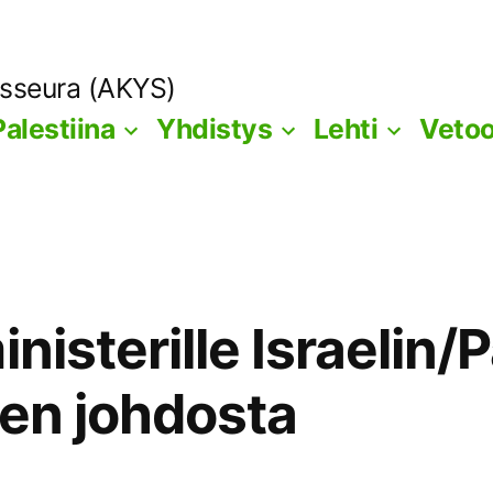
ysseura (AKYS)
Palestiina
Yhdistys
Lehti
Veto
inisterille Israelin/
een johdosta