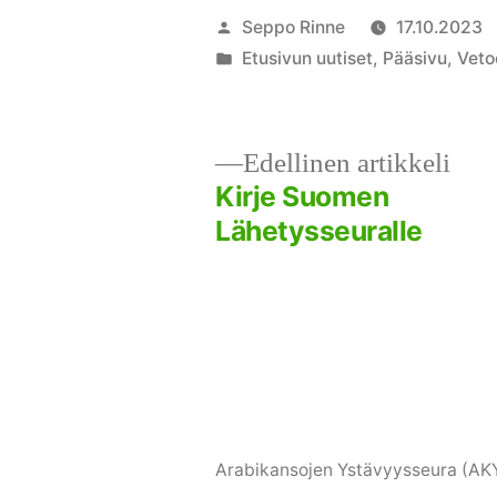
Artikkelin
Seppo Rinne
17.10.2023
julkaisija
Julkaistu
Etusivun uutiset
,
Pääsivu
,
Veto
on
kategoriassa
Ede
Edellinen artikkeli
arti
Kirje Suomen
Artikkelien
Lähetysseuralle
selaus
Arabikansojen Ystävyysseura (AK