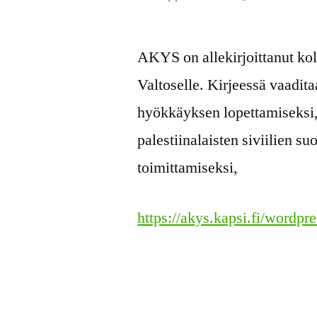
julkaisija
on
AKYS on allekirjoittanut kol
Valtoselle. Kirjeessä vaadit
hyökkäyksen lopettamiseksi,
palestiinalaisten siviilien s
toimittamiseksi,
https://akys.kapsi.fi/wordp