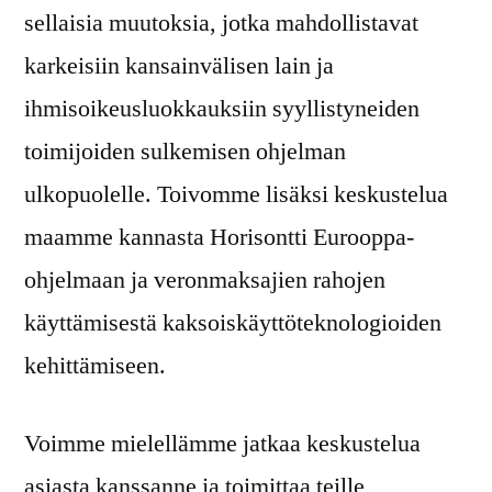
sellaisia muutoksia, jotka mahdollistavat
karkeisiin kansainvälisen lain ja
ihmisoikeusluokkauksiin syyllistyneiden
toimijoiden sulkemisen ohjelman
ulkopuolelle. Toivomme lisäksi keskustelua
maamme kannasta Horisontti Eurooppa-
ohjelmaan ja veronmaksajien rahojen
käyttämisestä kaksoiskäyttöteknologioiden
kehittämiseen.
Voimme mielellämme jatkaa keskustelua
asiasta kanssanne ja toimittaa teille