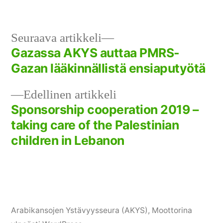
on
kategoriassa
Seuraava
Seuraava artikkeli
artikkeli:
Gazassa AKYS auttaa PMRS-
Artikkelien
Gazan lääkinnällistä ensiaputyötä
selaus
Edellinen
Edellinen artikkeli
artikkeli:
Sponsorship cooperation 2019 –
taking care of the Palestinian
children in Lebanon
Arabikansojen Ystävyysseura (AKYS)
,
Moottorina