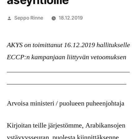
Artikkelin
Seppo Rinne
18.12.2019
julkaisija
on
AKYS on toimittanut 16.12.2019 hallitukselle
ECCP:n kampanjaan liittyvän vetoomuksen
____________________________________
___________________________________
Arvoisa ministeri / puolueen puheenjohtaja
Kirjoitan teille järjestömme, Arabikansojen
ystävyysseuran, puolesta kiinnittäksenne