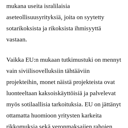
mukana useita isralilaisia
aseteollisuusyrityksiä, joita on syytetty
sotarikoksista ja rikoksista ihmisyyttä
vastaan.
Vaikka EU:n mukaan tutkimustuki on mennyt
vain siviilisovelluksiin tähtääviin
projekteihin, monet näistä projekteista ovat
luonteeltaan kaksoiskäyttöisiä ja palvelevat
myös sotilaallisia tarkoituksia. EU on jättänyt
ottamatta huomioon yritysten karkeita
rikkomuksia sekä veronmaksajien rahojen