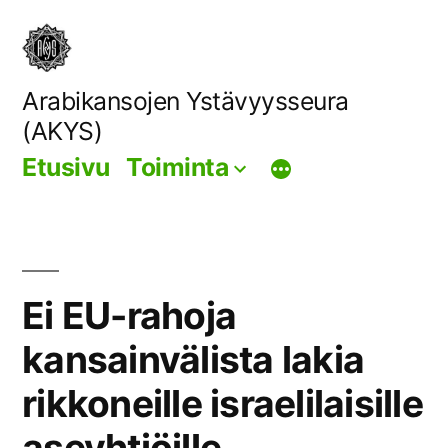
Siirry
sisältöön
Arabikansojen Ystävyysseura
(AKYS)
Etusivu
Toiminta
Ei EU-rahoja
kansainvälista lakia
rikkoneille israelilaisille
aseyhtiöille