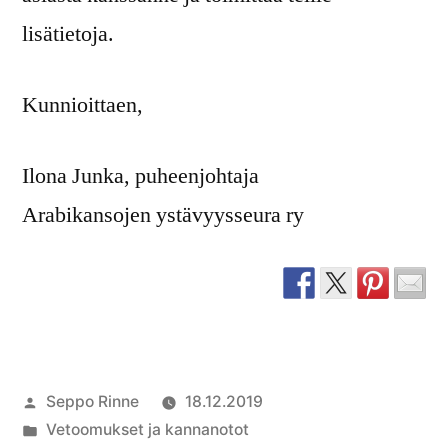
lisätietoja.
Kunnioittaen,
Ilona Junka, puheenjohtaja
Arabikansojen ystävyysseura ry
Artikkelin
Seppo Rinne
18.12.2019
julkaisija
Julkaistu
Vetoomukset ja kannanotot