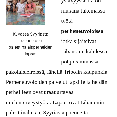
ystävyysseura on
mukana tukemassa
työtä
perheneuvoloissa
Kuvassa Syyriasta
jotka sijaitsivat
paenneiden
palestinalaisperheiden
Libanonin kahdessa
lapsia
pohjoisimmassa
pakolaisleireissä, lähellä Tripolin kaupunkia.
Perheneuvoloiden palvelut lapsille ja heidän
perheilleen ovat uraauurtavaa
mielenterveystyötä. Lapset ovat Libanonin
palestiinalaisia, Syyriasta paenneita