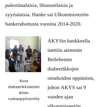
palestiinalaisia, libanonilaisia ja
syyrialaisia. Hanke sai Ulkoministeriön
hankerahoitusta vuosina 2014-2020.
AKYSin hankkeella
tuettiin aiemmin
Betlehemin
diabeetikkojen
omahoidon oppimista,
Kuva
johon AKYS sai 9
diabeetikkolasten
äitien
vuoden ajan
ruokaoppitunnilta
ulkoministeriön