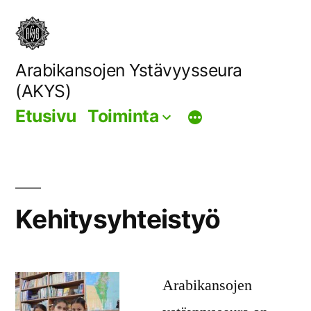
Siirry
sisältöön
Arabikansojen Ystävyysseura
(AKYS)
Etusivu
Toiminta
Kehitysyhteistyö
Arabikansojen