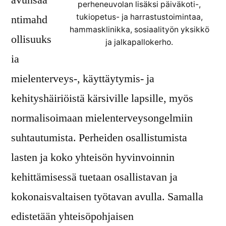
avunsaa
perheneuvolan lisäksi päiväkoti-,
tukiopetus- ja harrastustoimintaa,
ntimahd
hammasklinikka, sosiaalityön yksikkö
ollisuuks
ja jalkapallokerho.
ia
mielenterveys-, käyttäytymis- ja
kehityshäiriöistä kärsiville lapsille, myös
normalisoimaan mielenterveysongelmiin
suhtautumista. Perheiden osallistumista
lasten ja koko yhteisön hyvinvoinnin
kehittämisessä tuetaan osallistavan ja
kokonaisvaltaisen työtavan avulla. Samalla
edistetään yhteisöpohjaisen