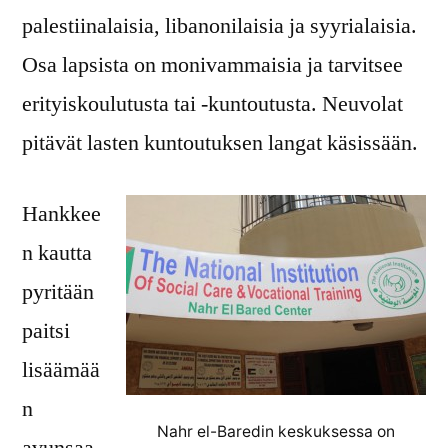
palestiinalaisia, libanonilaisia ja syyrialaisia.
Osa lapsista on monivammaisia ja tarvitsee
erityiskoulutusta tai -kuntoutusta. Neuvolat
pitävät lasten kuntoutuksen langat käsissään.
Hankkee
n kautta
pyritään
paitsi
lisäämää
n
Nahr el-Baredin keskuksessa on