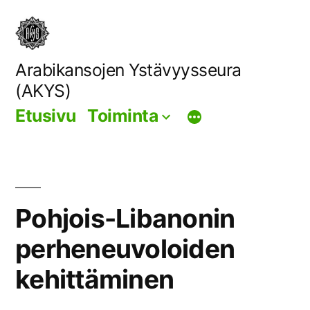
Siirry
sisältöön
Arabikansojen Ystävyysseura
(AKYS)
Etusivu
Toiminta
Pohjois-Libanonin
perheneuvoloiden
kehittäminen