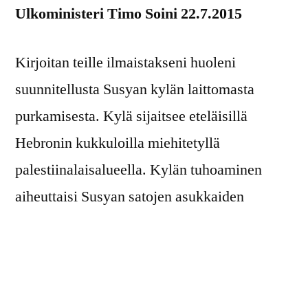
Ulkoministeri Timo Soini 22.7.2015
Kirjoitan teille ilmaistakseni huoleni
suunnitellusta Susyan kylän laittomasta
purkamisesta. Kylä sijaitsee eteläisillä
Hebronin kukkuloilla miehitetyllä
palestiinalaisalueella. Kylän tuhoaminen
aiheuttaisi Susyan satojen asukkaiden
joukkosiirron ja heidän kotiensa, karjansa ja
viljelymaidensa menetyksen. 4. kesäkuuta
Israelin Korkein oikeus antoi luvan kylän
purkamiselle ja sen asukkaiden pakkosiirrolle