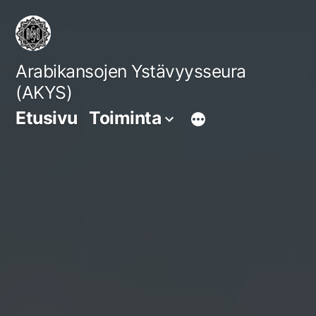
Siirry
sisältöön
Arabikansojen Ystävyysseura
(AKYS)
Etusivu
Toiminta