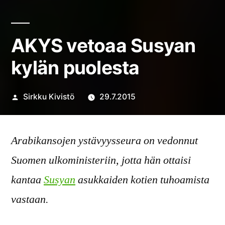
AKYS vetoaa Susyan
kylän puolesta
Artikkelin
Sirkku Kivistö
29.7.2015
julkaisija
on
Arabikansojen ystävyysseura on vedonnut
Suomen ulkoministeriin, jotta hän ottaisi
kantaa
Susyan
asukkaiden kotien tuhoamista
vastaan.