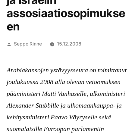
assosiaatiosopimukse
en
Artikkelin
Seppo Rinne
15.12.2008
julkaisija
on
Arabiakansojen ystävyysseura on toimittanut
joulukuussa 2008 alla olevan vetoomuksen
pääministeri Matti Vanhaselle, ulkoministeri
Alexander Stubbille ja ulkomaankauppa- ja
kehitysministeri Paavo Väyryselle sekä
suomalaisille Euroopan parlamentin