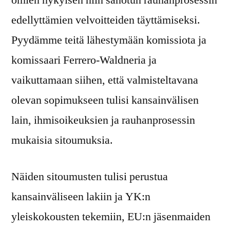
omien nykyisen niin sanotun rauhanprosessin
edellyttämien velvoitteiden täyttämiseksi.
Pyydämme teitä lähestymään komissiota ja
komissaari Ferrero-Waldneria ja
vaikuttamaan siihen, että valmisteltavana
olevan sopimukseen tulisi kansainvälisen
lain, ihmisoikeuksien ja rauhanprosessin
mukaisia sitoumuksia.
Näiden sitoumusten tulisi perustua
kansainväliseen lakiin ja YK:n
yleiskokousten tekemiin, EU:n jäsenmaiden