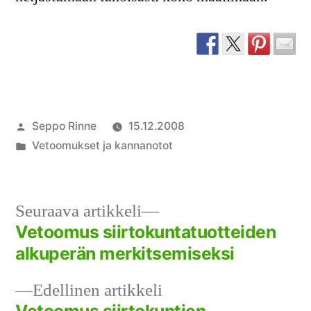
Artikkelin
Seppo Rinne
15.12.2008
julkaisija
Julkaistu
Vetoomukset ja kannanotot
on
kategoriassa
Seuraava
Seuraava artikkeli
artikkeli:
Vetoomus siirtokuntatuotteiden
Artikkelien
alkuperän merkitsemiseksi
selaus
Edellinen
Edellinen artikkeli
artikkeli: