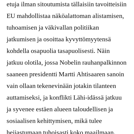
etuja ilman sitoutumista tällaisiin tavoitteisiin
EU mahdollistaa näköalattoman alistamisen,
tuhoamisen ja väkivallan politiikan
jatkumisen ja osoittaa kyvyttömyytensä
kohdella osapuolia tasapuolisesti. Näin
jatkuu olotila, jossa Nobelin rauhanpalkinnon
saaneen presidentti Martti Ahtisaaren sanoin
vain ollaan tekenevinään jotakin tilanteen
auttamiseksi, ja konflikti Lähi-idässä jatkuu
ja syvenee estäen alueen taloudellisen ja
sosiaalisen kehittymisen, mikä tulee
heijastumaan tuhoisasti koko maailmaan.