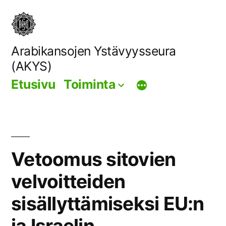
Siirry
sisältöön
Arabikansojen Ystävyysseura
(AKYS)
Etusivu
Toiminta
Vetoomus sitovien
velvoitteiden
sisällyttämiseksi EU:n
ja Israelin