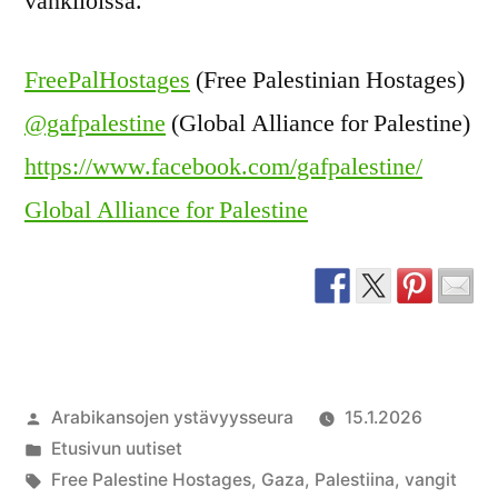
vankiloissa.
FreePalHostages
(Free Palestinian Hostages)
@gafpalestine
(Global Alliance for Palestine)
https://www.facebook.com/gafpalestine/
Global Alliance for Palestine
Artikkelin
Arabikansojen ystävyysseura
15.1.2026
julkaisija
Julkaistu
Etusivun uutiset
on
kategoriassa
Avainsanat:
Free Palestine Hostages
,
Gaza
,
Palestiina
,
vangit