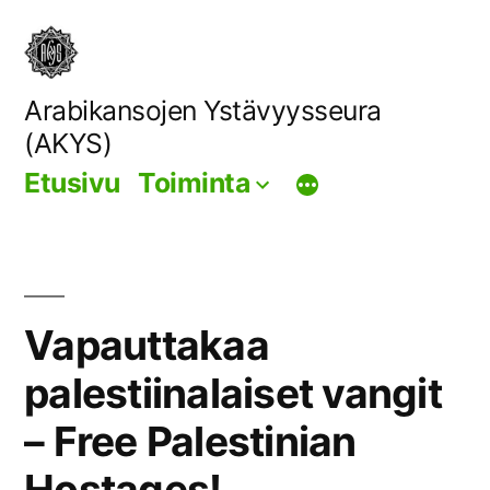
Siirry
sisältöön
Arabikansojen Ystävyysseura
(AKYS)
Etusivu
Toiminta
Vapauttakaa
palestiinalaiset vangit
– Free Palestinian
Hostages!