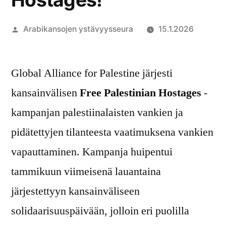
Artikkelin
Arabikansojen ystävyysseura
15.1.2026
julkaisija
on
Global Alliance for Palestine järjesti
kansainvälisen
Free Palestinian Hostages
-
kampanjan palestiinalaisten vankien ja
pidätettyjen tilanteesta vaatimuksena vankien
vapauttaminen. Kampanja huipentui
tammikuun viimeisenä lauantaina
järjestettyyn kansainväliseen
solidaarisuuspäivään, jolloin eri puolilla