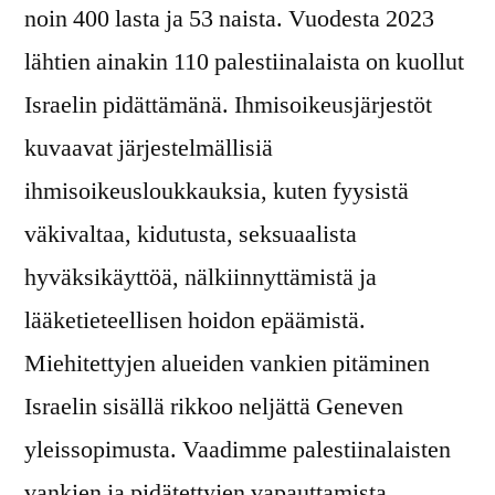
noin 400 lasta ja 53 naista. Vuodesta 2023
lähtien ainakin 110 palestiinalaista on kuollut
Israelin pidättämänä. Ihmisoikeusjärjestöt
kuvaavat järjestelmällisiä
ihmisoikeusloukkauksia, kuten fyysistä
väkivaltaa, kidutusta, seksuaalista
hyväksikäyttöä, nälkiinnyttämistä ja
lääketieteellisen hoidon epäämistä.
Miehitettyjen alueiden vankien pitäminen
Israelin sisällä rikkoo neljättä Geneven
yleissopimusta. Vaadimme palestiinalaisten
vankien ja pidätettyjen vapauttamista.