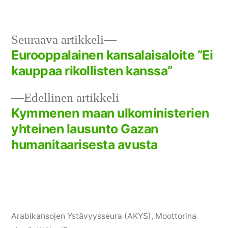
Seuraava
Seuraava artikkeli
artikkeli:
Eurooppalainen kansalaisaloite ”Ei
Artikkelien
kauppaa rikollisten kanssa”
selaus
Edellinen
Edellinen artikkeli
artikkeli:
Kymmenen maan ulkoministerien
yhteinen lausunto Gazan
humanitaarisesta avusta
Arabikansojen Ystävyysseura (AKYS)
,
Moottorina