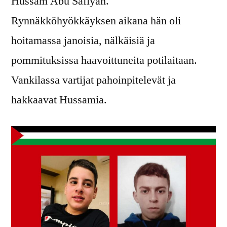
Hussam Abu Safiyan.
Rynnäkköhyökkäyksen aikana hän oli
hoitamassa janoisia, nälkäisiä ja
pommituksissa haavoittuneita potilaitaan.
Vankilassa vartijat pahoinpitelevät ja
hakkaavat Hussamia.