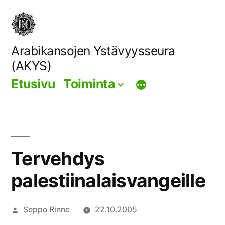
Siirry
sisältöön
Arabikansojen Ystävyysseura
(AKYS)
Etusivu
Toiminta
Tervehdys
palestiinalaisvangeille
Artikkelin
Seppo Rinne
22.10.2005
julkaisija