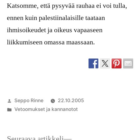
Katsomme, että pysyvää rauhaa ei voi tulla,
ennen kuin palestiinalaisille taataan
ihmisoikeudet ja oikeus vapaaseen
liikkumiseen omassa maassaan.
Artikkelin
Seppo Rinne
22.10.2005
julkaisija
Julkaistu
Vetoomukset ja kannanotot
on
kategoriassa
Seuraava
Seuraava artikkeli