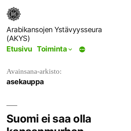
Siirry
sisältöön
Arabikansojen Ystävyysseura
(AKYS)
Etusivu
Toiminta
Avainsana-arkisto:
asekauppa
Suomi ei saa olla