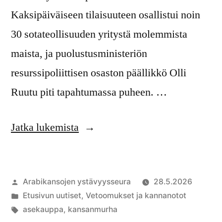
Kaksipäiväiseen tilaisuuteen osallistui noin
30 sotateollisuuden yritystä molemmista
maista, ja puolustusministeriön
resurssipoliittisen osaston päällikkö Olli
Ruutu piti tapahtumassa puheen. …
”Suomi
Jatka lukemista
ei
saa
Artikkelin
Arabikansojen ystävyysseura
28.5.2026
olla
julkaisija
Julkaistu
Etusivun uutiset
,
Vetoomukset ja kannanotot
kansanmurhan
on
kategoriassa
Avainsanat:
asekauppa
,
kansanmurha