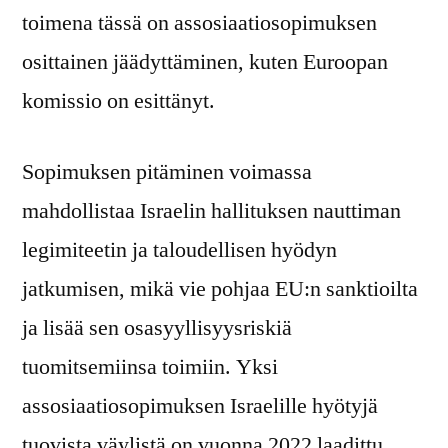
toimena tässä on assosiaatiosopimuksen
osittainen jäädyttäminen, kuten Euroopan
komissio on esittänyt.
Sopimuksen pitäminen voimassa
mahdollistaa Israelin hallituksen nauttiman
legimiteetin ja taloudellisen hyödyn
jatkumisen, mikä vie pohjaa EU:n sanktioilta
ja lisää sen osasyyllisyysriskiä
tuomitsemiinsa toimiin. Yksi
assosiaatiosopimuksen Israelille hyötyjä
tuovista väylistä on vuonna 2022 laadittu