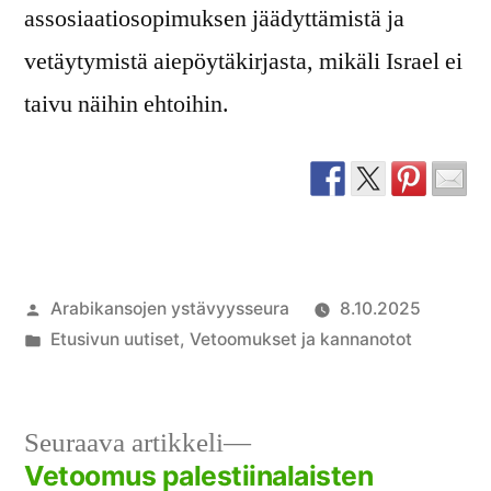
assosiaatiosopimuksen jäädyttämistä ja
vetäytymistä aiepöytäkirjasta, mikäli Israel ei
taivu näihin ehtoihin.
Artikkelin
Arabikansojen ystävyysseura
8.10.2025
julkaisija
Julkaistu
Etusivun uutiset
,
Vetoomukset ja kannanotot
on
kategoriassa
Seuraava
Seuraava artikkeli
artikkeli:
Vetoomus palestiinalaisten