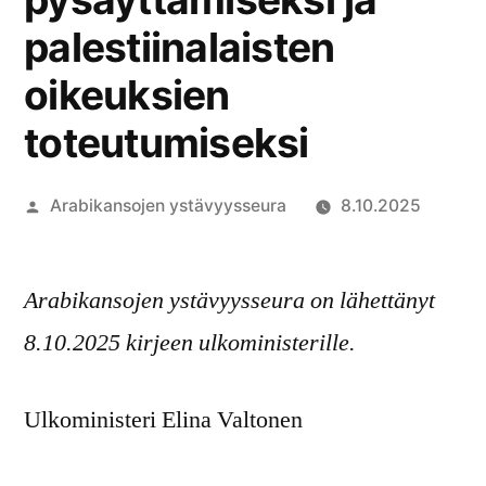
palestiinalaisten
oikeuksien
toteutumiseksi
Artikkelin
Arabikansojen ystävyysseura
8.10.2025
julkaisija
on
Arabikansojen ystävyysseura on lähettänyt
8.10.2025 kirjeen ulkoministerille.
Ulkoministeri Elina Valtonen