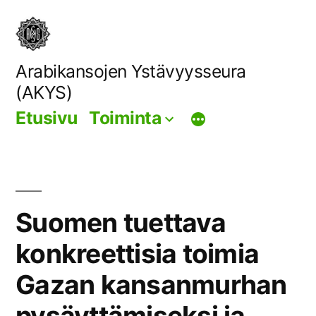
Siirry
sisältöön
Arabikansojen Ystävyysseura
(AKYS)
Etusivu
Toiminta
Suomen tuettava
konkreettisia toimia
Gazan kansanmurhan
pysäyttämiseksi ja