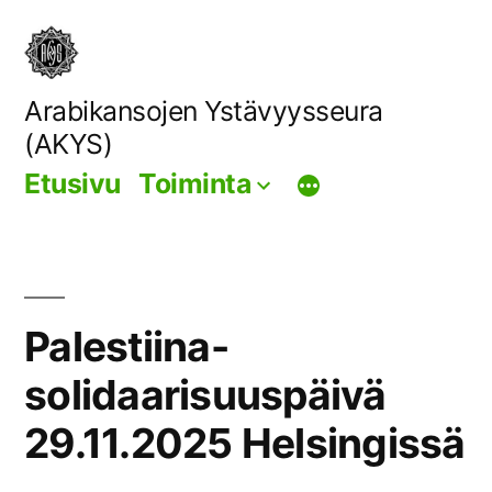
Siirry
sisältöön
Arabikansojen Ystävyysseura
(AKYS)
Etusivu
Toiminta
Palestiina-
solidaarisuuspäivä
29.11.2025 Helsingissä