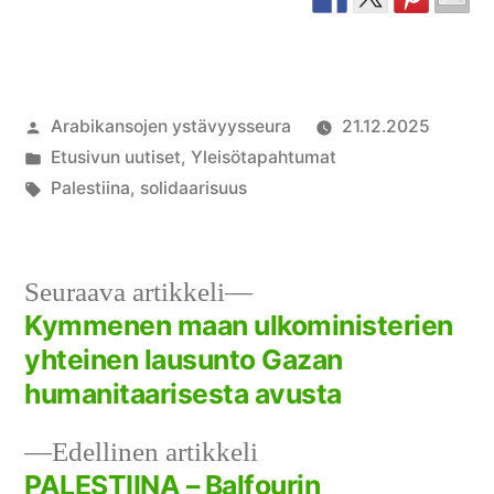
Artikkelin
Arabikansojen ystävyysseura
21.12.2025
julkaisija
Julkaistu
Etusivun uutiset
,
Yleisötapahtumat
on
kategoriassa
Avainsanat:
Palestiina
,
solidaarisuus
Seuraava
Seuraava artikkeli
artikkeli:
Kymmenen maan ulkoministerien
Artikkelien
yhteinen lausunto Gazan
selaus
humanitaarisesta avusta
Edellinen
Edellinen artikkeli
artikkeli:
PALESTIINA – Balfourin