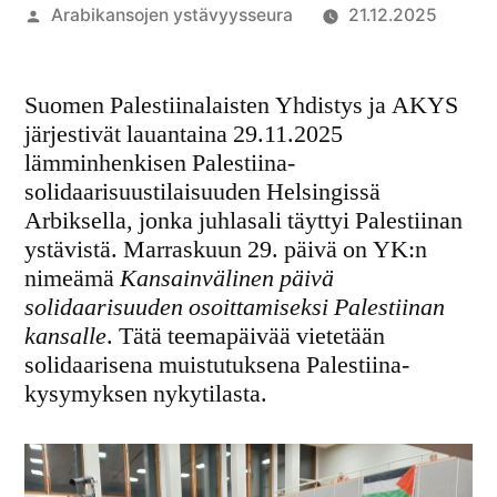
Artikkelin
Arabikansojen ystävyysseura
21.12.2025
julkaisija
on
Suomen Palestiinalaisten Yhdistys ja AKYS
järjestivät lauantaina 29.11.2025
lämminhenkisen Palestiina-
solidaarisuustilaisuuden Helsingissä
Arbiksella, jonka juhlasali täyttyi Palestiinan
ystävistä. Marraskuun 29. päivä on YK:n
nimeämä
Kansainvälinen päivä
solidaarisuuden osoittamiseksi Palestiinan
kansalle
. Tätä teemapäivää vietetään
solidaarisena muistutuksena Palestiina-
kysymyksen nykytilasta.