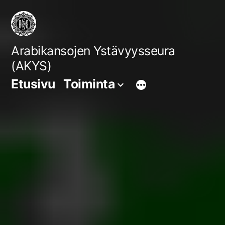
Siirry
sisältöön
Arabikansojen Ystävyysseura
(AKYS)
Etusivu
Toiminta