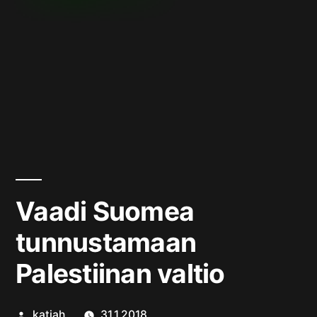
Vaadi Suomea
tunnustamaan
Palestiinan valtio
Artikkelin
katjah
31.1.2018