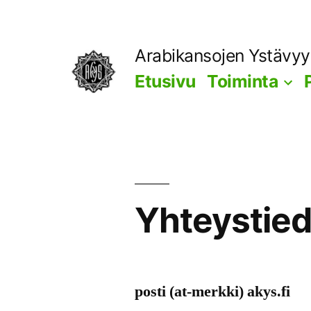
Siirry
sisältöön
Arabikansojen Ystävy
Etusivu
Toiminta
Yhteystied
posti (at-merkki) akys.fi