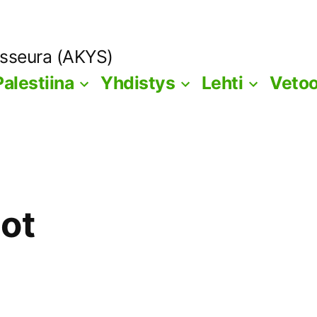
ysseura (AKYS)
Palestiina
Yhdistys
Lehti
Veto
ot