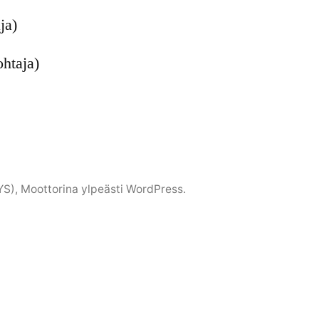
ja)
ohtaja)
YS)
,
Moottorina ylpeästi WordPress.