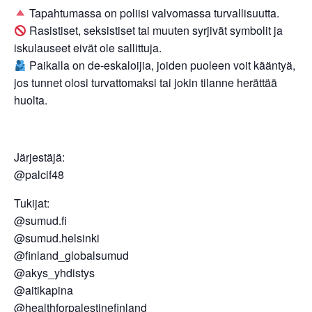
Tapahtumassa on poliisi valvomassa turvallisuutta.
Rasistiset, seksistiset tai muuten syrjivät symbolit ja
iskulauseet eivät ole sallittuja.
Paikalla on de-eskaloijia, joiden puoleen voit kääntyä,
jos tunnet olosi turvattomaksi tai jokin tilanne herättää
huolta.
Järjestäjä:
@palcif48
Tukijat:
@sumud.fi
@sumud.helsinki
@finland_globalsumud
@akys_yhdistys
@aitikapina
@healthforpalestinefinland