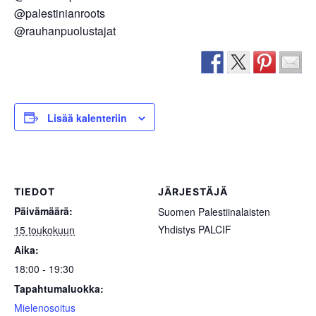
@palestinianroots
@rauhanpuolustajat
Lisää kalenteriin
TIEDOT
JÄRJESTÄJÄ
Päivämäärä:
Suomen Palestiinalaisten
Yhdistys PALCIF
15 toukokuun
Aika:
18:00 - 19:30
Tapahtumaluokka:
Mielenosoitus