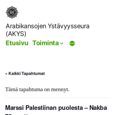
Siirry
sisältöön
Arabikansojen Ystävyysseura
(AKYS)
Etusivu
Toiminta
« Kaikki Tapahtumat
Tämä tapahtuma on mennyt.
Marssi Palestiinan puolesta – Nakba