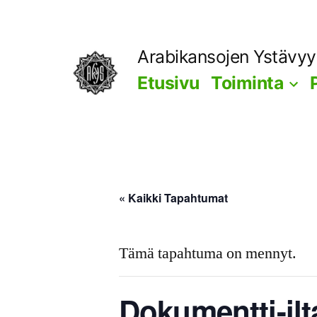
Siirry
sisältöön
Arabikansojen Ystävy
Etusivu
Toiminta
« Kaikki Tapahtumat
Tämä tapahtuma on mennyt.
Dokumentti-ilt