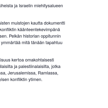
heista ja Israelin miehitysalueen
taisten muistojen kautta dokumentti
 konfliktin käänteentekevimpänä
 sen. Pelkän historian oppitunnin
a ymmärtää mitä tänään tapahtuu
ilaisuus kertoa omakohtaisesti
silta ja palestiinalaisilta, jotka
ressa, Jerusalemissa, Ramlassa,
sen konfliktin ytimen.