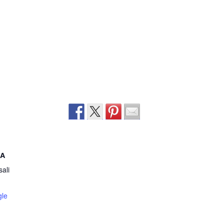
KA
sali
gle