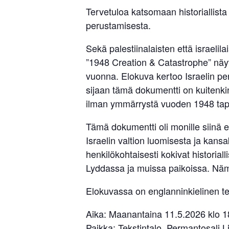
Tervetuloa katsomaan historiallista
perustamisesta.
Sekä palestiinalaisten että israeli
”1948 Creation & Catastrophe” näy
vuonna. Elokuva kertoo Israelin per
sijaan tämä dokumentti on kuitenk
ilman ymmärrystä vuoden 1948 tap
Tämä dokumentti oli monille siinä esi
Israelin valtion luomisesta ja kansak
henkilökohtaisesti kokivat historia
Lyddassa ja muissa paikoissa. Nämä 
Elokuvassa on englanninkielinen tek
Aika: Maanantaina 11.5.2026 klo 1
Paikka: Tekstintalo, Permantosali 