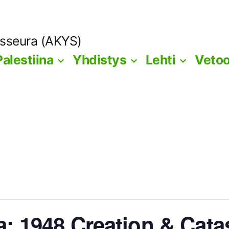
ysseura (AKYS)
Palestiina
Yhdistys
Lehti
Veto
a: 1948 Creation & Cat