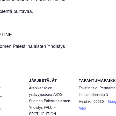
 pientä purtavaa.
STINE
omen Palestiinalaisten Yhdistys
JÄRJESTÄJÄT
TAPAHTUMAPAIK
:
Arabikansojen
Tekstin talo, Permanto
ystävyysseura AKYS
n
Lintulahdenkatu 3
Suomen Palestiinalaisten
Helsinki
,
00530
+ Goo
Yhdistys PALCIF
Map
0
SPOTLIGHT ON