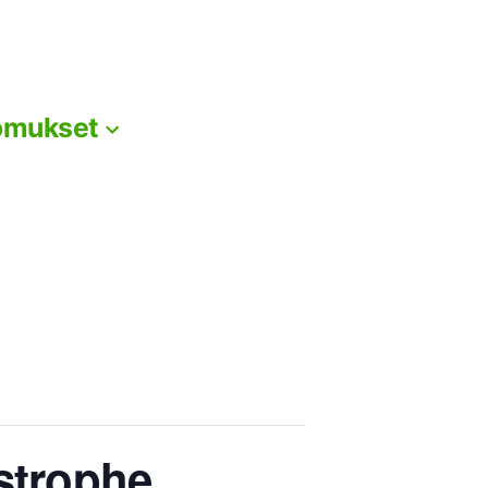
omukset
astrophe