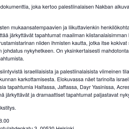
 dokumenttia, joka kertoo palestiinalaisen Nakban alkuvai
laisten mukaansatempaavien ja liikuttavienkin henkilökoh
ttää järkyttävät tapahtumat maailman kiistanalaisimman
ustamistarinan niiden ihmisten kautta, jotka itse kokivat
in johdatus nykyhetkeen. On yksinkertaisesti mahdotont
ahtumista.
intyvistä israelilaisista ja palestiinalaisista viimeinen t
unnan karkottamisesta. Elokuvassa näet tarinoita israelilai
llisia tapahtumia Haifassa, Jaffassa, Dayr Yasinissa, Ac
järkyttävät ja dramaattiset tapahtumat paljastavat nykyi
stitys.
8.00
Lintulahdenkatu 3, 00530 Helsinki